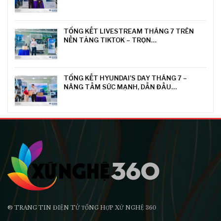
TỔNG KẾT LIVESTREAM THÁNG 7 TRÊN
NỀN TẢNG TIKTOK – TRỌN…
TỔNG KẾT HYUNDAI’S DAY THÁNG 7 –
NÂNG TẦM SỨC MẠNH, DẪN ĐẦU…
® TRANG TIN ĐIỆN TỬ ТỔNG HỢP XỨ NGHỆ 360