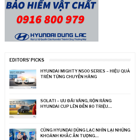
EDITORS' PICKS
HYUNDAI MIGHTY N500 SERIES – HIỆU QUẢ
TRÊN TỪNG CHUYẾN HÀNG
SOLATI – ƯU ĐÃI VÀNG, RỘN RÀNG
HYUNDAI CUP LÊN ĐẾN 80 TRIỆU…
CÙNG HYUNDAI DŨNG LẠC NHÌN LẠI NHỮNG
KHOẢNH KHẮC ẤN TƯỢNG…