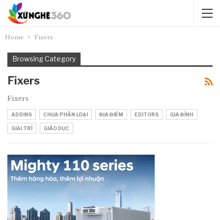
Home
Fixers
Browsing Category
Fixers
Fixers
ADDINS
CHƯA PHÂN LOẠI
ĐỊA ĐIỂM
EDITORS
GIA ĐÌNH
GIẢI TRÍ
GIÁO DỤC