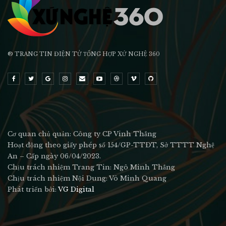
® TRANG TIN ĐIỆN TỬ ТỔNG HỢP XỨ NGHỆ 360
Cơ quan chủ quản: Công ty CP Vinh Thắng
Hoạt động theo giấy phép số 154/GP-TTĐT, Sở TTTT Nghệ
An – Cấp ngày 06/04/2023.
Chịu trách nhiệm Trang Tin: Ngô Minh Thắng
Chịu trách nhiệm Nội Dung: Võ Minh Quang
Phát triển bởi:
VG Digital