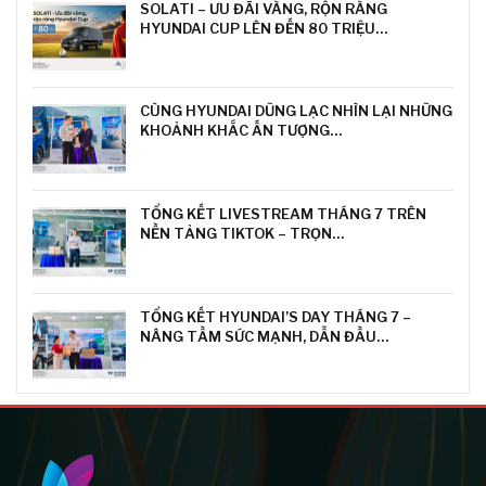
SOLATI – ƯU ĐÃI VÀNG, RỘN RÀNG
HYUNDAI CUP LÊN ĐẾN 80 TRIỆU…
CÙNG HYUNDAI DŨNG LẠC NHÌN LẠI NHỮNG
KHOẢNH KHẮC ẤN TƯỢNG…
TỔNG KẾT LIVESTREAM THÁNG 7 TRÊN
NỀN TẢNG TIKTOK – TRỌN…
TỔNG KẾT HYUNDAI’S DAY THÁNG 7 –
NÂNG TẦM SỨC MẠNH, DẪN ĐẦU…