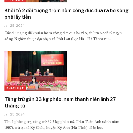
Khởi tố 2 đối tượng trộm hòm công đức đưa ra bờ sông
phá lấy tiền
Jan 25, 2024
Các đối tượng đã khuân hòm công đức qua bờ rào, chở ra bờ đê tả ngạn
sông Nghèn thuộc địa phận xã Phù Lưu (Lộc Hà - Hà Tĩnh) rồi…
PHÁP LUẬT
Tàng trữ gần 33 kg pháo, nam thanh niên lĩnh 27
tháng tù
Jan 25, 2024
Thuê phòng trọ, tàng trữ 32,7 kg pháo nổ, Trần Tuấn Anh (sinh năm
1997), trú tại xã Kỳ Châu, huyện Kỳ Anh (Hà Tĩnh) đã bị lực…