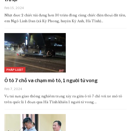
Feb 15, 2024
Nhặt được 2 chiếc túi đựng hơn 30 triệu đồng cùng chiếc điện thoại đắt tiền,
em Ngô Linh Đan (xã Kỳ Phong, huyện Kỳ Anh, Hà Tĩnh)…
PHÁP LUẬT
Ô tô 7 chỗ va chạm mô tô, 1 người tử vong
Feb 7, 2024
Vụ tai nạn giao thông nghiêm trọng xảy ra giữa ô tô 7 chỗ với xe mô tô
trên quốc lộ 1 đoạn qua Hà Tĩnh khiến 1 người tử vong.…