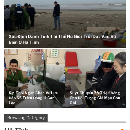
Xác Định Danh Tính Thi Thể Nữ Giới Trôi Dạt Vào Bờ
Biển Ở Hà Tĩnh
Kịp Thời Ngăn Chặn Vụ Lừa
Suýt Chuyển 78 Triệu Đồng
Đảo 65 Triệu Đồng Ở Can
Cho Đối Tượng Giả Mạo Con
Lộc
Gái
Browsing Category