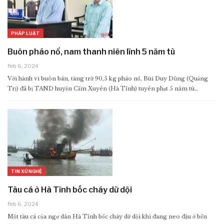
PHÁP LUẬT
Buôn pháo nổ, nam thanh niên lĩnh 5 năm tù
Feb 6, 2024
Với hành vi buôn bán, tàng trữ 90,5 kg pháo nổ, Bùi Duy Dũng (Quảng
Trị) đã bị TAND huyện Cẩm Xuyên (Hà Tĩnh) tuyên phạt 5 năm tù…
TIN XỨ NGHỆ
Tàu cá ở Hà Tĩnh bốc cháy dữ dội
Feb 6, 2024
Một tàu cá của ngư dân Hà Tĩnh bốc cháy dữ dội khi đang neo đậu ở bến