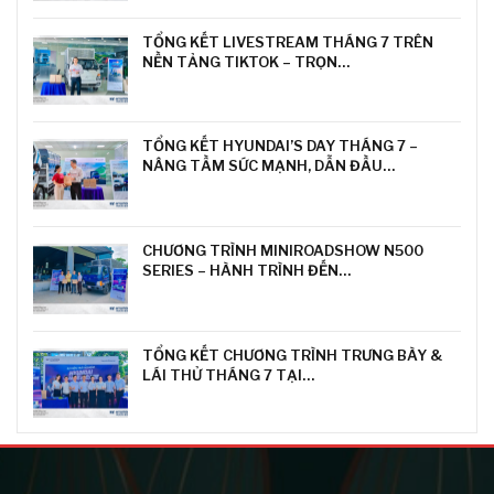
TỔNG KẾT LIVESTREAM THÁNG 7 TRÊN
NỀN TẢNG TIKTOK – TRỌN…
TỔNG KẾT HYUNDAI’S DAY THÁNG 7 –
NÂNG TẦM SỨC MẠNH, DẪN ĐẦU…
CHƯƠNG TRÌNH MINIROADSHOW N500
SERIES – HÀNH TRÌNH ĐẾN…
TỔNG KẾT CHƯƠNG TRÌNH TRƯNG BÀY &
LÁI THỬ THÁNG 7 TẠI…