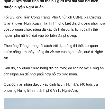
định được danh tính thi thể nữ giới trôi dạt vào bờ biển
thuộc huyện Nghi Xuân.
Tối 3/3, ông Trần Công Tráng, Phó Chủ tịch UBND xã Cương
Gián (huyện Nghi Xuân, Hà Tĩnh), cho biết địa phương phối hợp
với cơ quan chức năng đã xác định được lai lịch của thi thể
người phụ nữ trôi dạt vào bờ biển địa phương.
Theo ông Tráng, trong túi xách trôi dạt cùng thi thể, cơ quan
chức năng tìm thấy thông tin về mẹ của nạn nhân, quê ở Nghệ
An.
Sau đó, cơ quan chức năng địa phương đã liên hệ với Công an
tỉnh Nghệ An để nhờ phối hợp hỗ trợ xác minh.
Qua đó, nạn nhân được xác định là chị H.T.H.Y. (40 tuổi, trú
phường Hưng Bình, thành phố Vinh, Nghệ An).