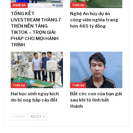
NGHỆ AN
THỜI SỰ
TỔNG KẾT
Nghệ An hủy dự án
LIVESTREAM THÁNG 7
công viên nghĩa trang
TRÊN NỀN TẢNG
hơn 465 tỷ đồng
TIKTOK – TRỌN GIẢI
PHÁP CHO MỌI HÀNH
TRÌNH
THỜI SỰ
THỜI SỰ
Hai học sinh nguy kịch
Bắt cóc con của bạn gái
do bị ong bắp cày đốt
sau khi tỏ tình bất
thành
PREV
NEXT