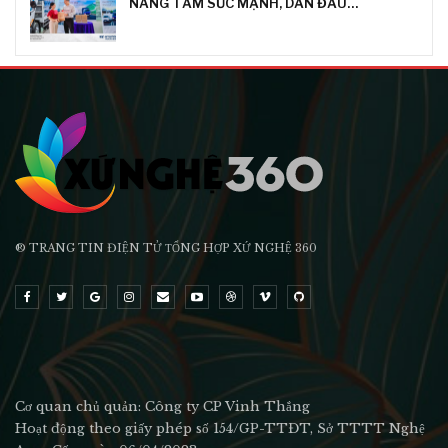
NÂNG TẦM SỨC MẠNH, DẪN ĐẦU…
® TRANG TIN ĐIỆN TỬ ТỔNG HỢP XỨ NGHỆ 360
Cơ quan chủ quản: Công ty CP Vinh Thắng
Hoạt động theo giấy phép số 154/GP-TTĐT, Sở TTTT Nghệ