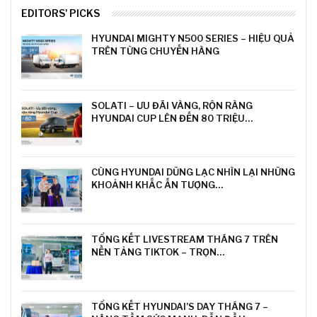
EDITORS' PICKS
HYUNDAI MIGHTY N500 SERIES – HIỆU QUẢ
TRÊN TỪNG CHUYẾN HÀNG
SOLATI – ƯU ĐÃI VÀNG, RỘN RÀNG
HYUNDAI CUP LÊN ĐẾN 80 TRIỆU…
CÙNG HYUNDAI DŨNG LẠC NHÌN LẠI NHỮNG
KHOẢNH KHẮC ẤN TƯỢNG…
TỔNG KẾT LIVESTREAM THÁNG 7 TRÊN
NỀN TẢNG TIKTOK – TRỌN…
TỔNG KẾT HYUNDAI’S DAY THÁNG 7 –