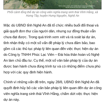
Phối cảnh tổng thể dự án công viên nghĩa trang sinh thái Vĩnh Hằng, xã
Hưng Tây, huyện Hưng Nguyên, Nghệ An
Mặc dù UBND tỉnh Nghệ An đã tổ chức nhiều buổi đối thoại và
giải quyết đơn thư của người dân, nhưng sự đồng thuận vẫn
chưa đạt được. Trong quá trình xem xét và rà soát lại dự án,
tỉnh nhận thấy có một số vấn đề pháp lý chưa đảm bảo, bao
gồm cả các thủ tục pháp lý liên quan đến việc thực hiện dự án
do Công ty TNHH Phúc Lạc Viên – Đài hóa thân hoàn vũ Nghệ
An làm chủ đầu tư. Cụ thể, một số văn bản pháp lý của dự án
được ban hành chưa đúng trình tự và có những điểm chưa phù
hợp với các quy định hiện hành.
Chính vì những vấn đề trên, ngày 28/8, UBND tỉnh Nghệ An đã
quyết định hủy bỏ các văn bản pháp lý liên quan đến dự án công
viên nghĩa trang sinh thái Vĩnh Hằng, chấm dứt việc thực hiện
dự án này.