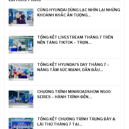
CÙNG HYUNDAI DŨNG LẠC NHÌN LẠI NHỮNG
KHOẢNH KHẮC ẤN TƯỢNG…
TỔNG KẾT LIVESTREAM THÁNG 7 TRÊN
NỀN TẢNG TIKTOK – TRỌN…
TỔNG KẾT HYUNDAI’S DAY THÁNG 7 –
NÂNG TẦM SỨC MẠNH, DẪN ĐẦU…
CHƯƠNG TRÌNH MINIROADSHOW N500
SERIES – HÀNH TRÌNH ĐẾN…
TỔNG KẾT CHƯƠNG TRÌNH TRƯNG BÀY &
LÁI THỬ THÁNG 7 TẠI…