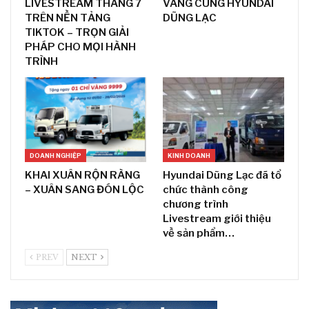
LIVESTREAM THÁNG 7
VÀNG CÙNG HYUNDAI
TRÊN NỀN TẢNG
DŨNG LẠC
TIKTOK – TRỌN GIẢI
PHÁP CHO MỌI HÀNH
TRÌNH
DOANH NGHIỆP
KINH DOANH
KHAI XUÂN RỘN RÀNG
Hyundai Dũng Lạc đã tổ
– XUÂN SANG ĐÓN LỘC
chức thành công
chương trình
Livestream giới thiệu
về sản phẩm…
PREV
NEXT