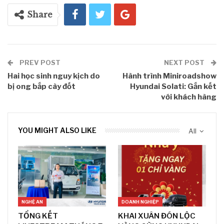
Share
PREV POST
NEXT POST
Hai học sinh nguy kịch do
Hành trình Miniroadshow
bị ong bắp cày đốt
Hyundai Solati: Gắn kết
với khách hàng
YOU MIGHT ALSO LIKE
All
NGHỆ AN
DOANH NGHIỆP
TỔNG KẾT
KHAI XUÂN ĐÓN LỘC