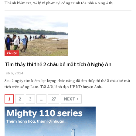
Thành kiểm tra, xử lý vi phạm tại công trình tòa nhà 4 tầng ở thị…
XÃ HỘI
Tìm thấy thi thể 2 cháu bé mất tích ở Nghệ An
Feb 6, 2024
Sau 2 ngày tìm kiếm, lực lượng chức năng đã tìm thấy thi thể 2 cháu bé mất
tích trên sông Lam. Tối 5/2, lãnh đạo UBND huyện Anh…
1
2
3
…
27
NEXT