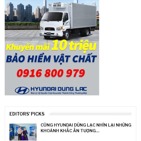
EDITORS' PICKS
CÙNG HYUNDAI DŨNG LẠC NHÌN LẠI NHỮNG
KHOẢNH KHẮC ẤN TƯỢNG…