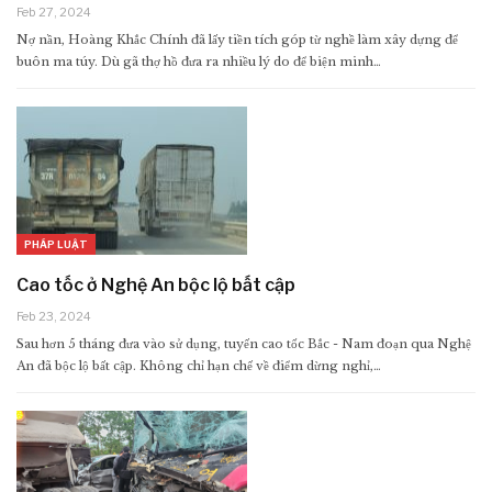
Feb 27, 2024
Nợ nần, Hoàng Khắc Chính đã lấy tiền tích góp từ nghề làm xây dựng để
buôn ma túy. Dù gã thợ hồ đưa ra nhiều lý do để biện minh…
PHÁP LUẬT
Cao tốc ở Nghệ An bộc lộ bất cập
Feb 23, 2024
Sau hơn 5 tháng đưa vào sử dụng, tuyến cao tốc Bắc - Nam đoạn qua Nghệ
An đã bộc lộ bất cập. Không chỉ hạn chế về điểm dừng nghỉ,…