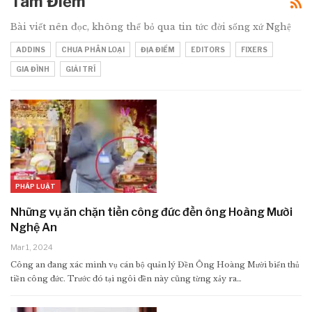
Tâm Điểm
Bài viết nên đọc, không thể bỏ qua tin tức đời sống xứ Nghệ
ADDINS
CHƯA PHÂN LOẠI
ĐỊA ĐIỂM
EDITORS
FIXERS
GIA ĐÌNH
GIẢI TRÍ
PHÁP LUẬT
Những vụ ăn chặn tiền công đức đền ông Hoàng Mười
Nghệ An
Mar 1, 2024
Công an đang xác minh vụ cán bộ quản lý Đền Ông Hoàng Mười biển thủ
tiền công đức. Trước đó tại ngôi đền này cũng từng xảy ra…