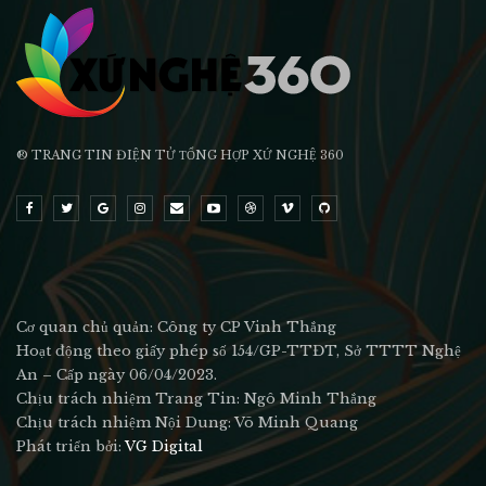
® TRANG TIN ĐIỆN TỬ ТỔNG HỢP XỨ NGHỆ 360
Cơ quan chủ quản: Công ty CP Vinh Thắng
Hoạt động theo giấy phép số 154/GP-TTĐT, Sở TTTT Nghệ
An – Cấp ngày 06/04/2023.
Chịu trách nhiệm Trang Tin: Ngô Minh Thắng
Chịu trách nhiệm Nội Dung: Võ Minh Quang
Phát triển bởi:
VG Digital