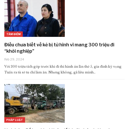
TÂM ĐIỂM
Điều chưa biết về kẻ bị tử hình vì mang 300 triệu đi
“khởi nghiệp”
Feb 29, 2024
Với 300 triệu tích góp trước khi đi thi hành án lần thứ 5, gia đình kỳ vọng
Tuấn ra tù sẽ tu chí làm ăn. Nhưng không, gã liều mình…
PHÁP LUẬT