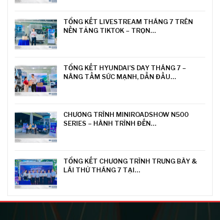
TỔNG KẾT LIVESTREAM THÁNG 7 TRÊN
NỀN TẢNG TIKTOK – TRỌN…
TỔNG KẾT HYUNDAI’S DAY THÁNG 7 –
NÂNG TẦM SỨC MẠNH, DẪN ĐẦU…
CHƯƠNG TRÌNH MINIROADSHOW N500
SERIES – HÀNH TRÌNH ĐẾN…
TỔNG KẾT CHƯƠNG TRÌNH TRƯNG BÀY &
LÁI THỬ THÁNG 7 TẠI…