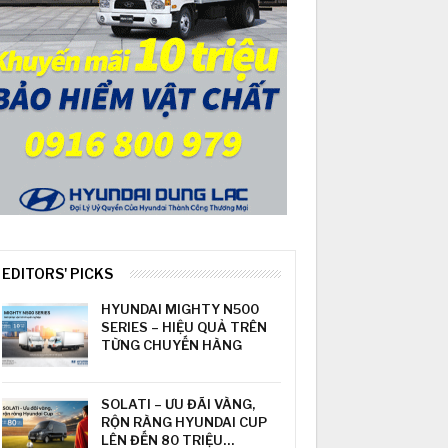
EDITORS' PICKS
HYUNDAI MIGHTY N500
SERIES – HIỆU QUẢ TRÊN
TỪNG CHUYẾN HÀNG
SOLATI – ƯU ĐÃI VÀNG,
RỘN RÀNG HYUNDAI CUP
LÊN ĐẾN 80 TRIỆU…