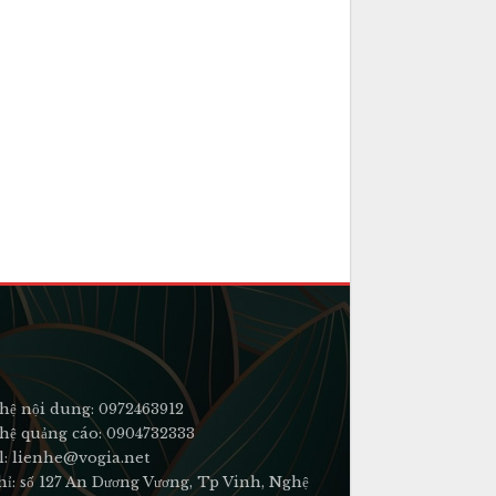
hệ nội dung: 0972463912
hệ quảng cáo: 0904732333
l: lienhe@vogia.net
hỉ: số 127 An Dương Vương, Tp Vinh, Nghệ