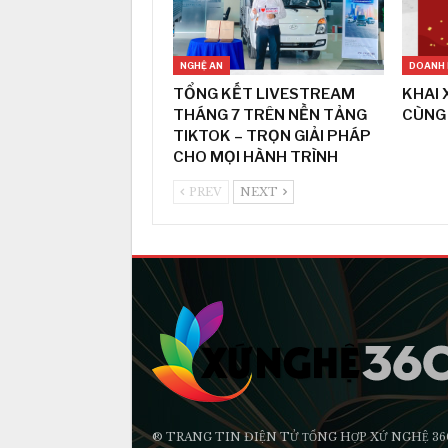
NGHỆ AN
DOANH 
TỔNG KẾT LIVESTREAM
KHAI 
THÁNG 7 TRÊN NỀN TẢNG
CÙNG
TIKTOK – TRỌN GIẢI PHÁP
CHO MỌI HÀNH TRÌNH
PREV
NEXT
® TRANG TIN ĐIỆN TỬ ТỔNG HỢP XỨ NGHỆ 36