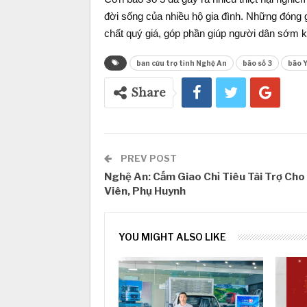
đời sống của nhiều hộ gia đình. Những đóng g
chất quý giá, góp phần giúp người dân sớm kh
ban cứu trợ tỉnh Nghệ An
bão số 3
bão Y
Share
PREV POST
Nghệ An: Cấm Giao Chỉ Tiêu Tài Trợ Cho
Viên, Phụ Huynh
YOU MIGHT ALSO LIKE