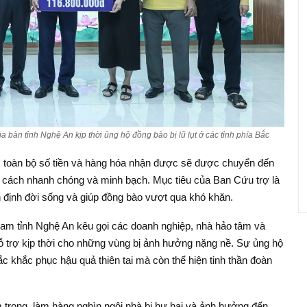
ịa bàn tỉnh Nghệ An kịp thời ủng hộ đồng bào bị lũ lụt ở các tỉnh phía Bắc
, toàn bộ số tiền và hàng hóa nhận được sẽ được chuyển đến
ột cách nhanh chóng và minh bạch. Mục tiêu của Ban Cứu trợ là
n định đời sống và giúp đồng bào vượt qua khó khăn.
 Nam tỉnh Nghệ An kêu gọi các doanh nghiệp, nhà hảo tâm và
 trợ kịp thời cho những vùng bị ảnh hưởng nặng nề. Sự ủng hộ
c khắc phục hậu quả thiên tai mà còn thể hiện tinh thần đoàn
m trọng, làm hàng nghìn ngôi nhà bị hư hại và ảnh hưởng đến