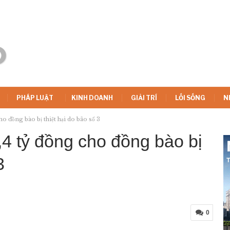
PHÁP LUẬT
KINH DOANH
GIẢI TRÍ
LỐI SỐNG
N
o đồng bào bị thiệt hại do bão số 3
4 tỷ đồng cho đồng bào bị
3
0