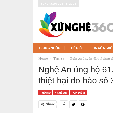
SUNDAY, AUGUST 9, 2026
TRONG NƯỚC
THẾ GIỚI
TIN XỨ NGHỆ
Home
Thời sự
Nghệ An ủng hộ 61,4 tỷ đồng ch
Nghệ An ủng hộ 61,
thiệt hại do bão số 
THỜI SỰ
NGHỆ AN
TÂM ĐIỂM
Share