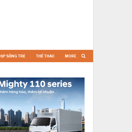
SIGN IN
HỊP SỐNG TRẺ
THỂ THAO
MORE