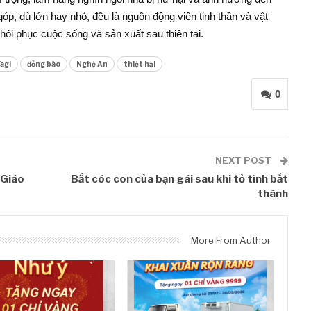
óp, dù lớn hay nhỏ, đều là nguồn động viên tinh thần và vật
ôi phục cuộc sống và sản xuất sau thiên tai.
agi
đồng bào
Nghệ An
thiệt hại
0
NEXT POST
 Giáo
Bắt cóc con của bạn gái sau khi tỏ tình bất
thành
More From Author