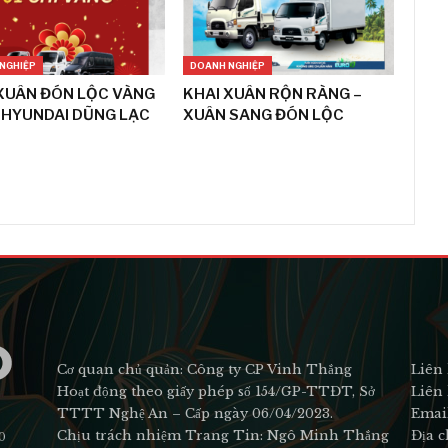
NGHIỆP
DOANH NGHIỆP
XUÂN ĐÓN LỘC VÀNG
KHAI XUÂN RỘN RÀNG –
 HYUNDAI DŨNG LẠC
XUÂN SANG ĐÓN LỘC
Cơ quan chủ quản: Công ty CP Vinh Thắng
Liên 
Hoạt động theo giấy phép số 154/GP-TTĐT, Sở
Liên 
TTTT Nghệ An – Cấp ngày 06/04/2023.
Emai
Chịu trách nhiệm Trang Tin: Ngô Minh Thắng
Địa c
0