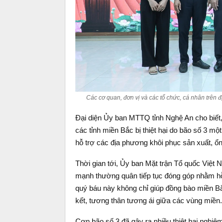
Các cơ quan, đơn vị và các tổ chức, cá nhân trên đ
Đại diện Ủy ban MTTQ tỉnh Nghệ An cho biết
các tỉnh miền Bắc bị thiệt hại do bão số 3 m
hỗ trợ các địa phương khôi phục sản xuất, ổ
Thời gian tới, Ủy ban Mặt trận Tổ quốc Việt
mạnh thường quân tiếp tục đóng góp nhằm hỗ
quý báu này không chỉ giúp đồng bào miền Bắ
kết, tương thân tương ái giữa các vùng miền.
Cơn bão số 3 đã gây ra nhiều thiệt hại nghiê