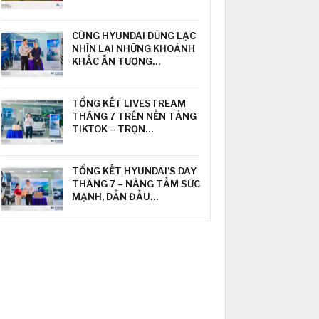
CÙNG HYUNDAI DŨNG LẠC
NHÌN LẠI NHỮNG KHOẢNH
KHẮC ẤN TƯỢNG…
TỔNG KẾT LIVESTREAM
THÁNG 7 TRÊN NỀN TẢNG
TIKTOK – TRỌN…
TỔNG KẾT HYUNDAI’S DAY
THÁNG 7 – NÂNG TẦM SỨC
MẠNH, DẪN ĐẦU…