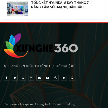
TỔNG KẾT HYUNDAI’S DAY THÁNG 7 –
NÂNG TẦM SỨC MẠNH, DẪN ĐẦU…
® TRANG TIN ĐIỆN TỬ ТỔNG HỢP XỨ NGHỆ 360
Cơ quan chủ quản: Công ty CP Vinh Thắng