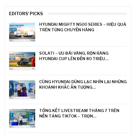
EDITORS' PICKS
HYUNDAI MIGHTY N500 SERIES – HIỆU QUẢ
TRÊN TỪNG CHUYẾN HÀNG
SOLATI – ƯU ĐÃI VÀNG, RỘN RÀNG
HYUNDAI CUP LÊN ĐẾN 80 TRIỆU…
CÙNG HYUNDAI DŨNG LẠC NHÌN LẠI NHỮNG
KHOẢNH KHẮC ẤN TƯỢNG…
TỔNG KẾT LIVESTREAM THÁNG 7 TRÊN
NỀN TẢNG TIKTOK – TRỌN…