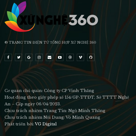
® TRANG TIN ĐIỆN TỬ ТỔNG HỢP XỨ NGHỆ 360
Cơ quan chủ quản: Công ty CP Vinh Thắng
Hoạt động theo giấy phép số 154/GP-TTĐT, Sở TTTT Nghệ
An – Cấp ngày 06/04/2023.
Chịu trách nhiệm Trang Tin: Ngô Minh Thắng
Chịu trách nhiệm Nội Dung: Võ Minh Quang
Phát triển bởi:
VG Digital