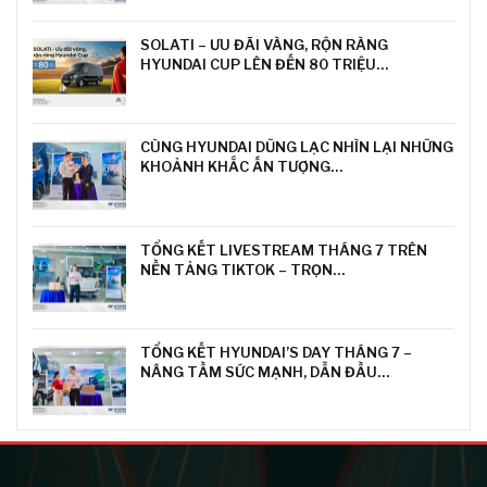
SOLATI – ƯU ĐÃI VÀNG, RỘN RÀNG
HYUNDAI CUP LÊN ĐẾN 80 TRIỆU…
CÙNG HYUNDAI DŨNG LẠC NHÌN LẠI NHỮNG
KHOẢNH KHẮC ẤN TƯỢNG…
TỔNG KẾT LIVESTREAM THÁNG 7 TRÊN
NỀN TẢNG TIKTOK – TRỌN…
TỔNG KẾT HYUNDAI’S DAY THÁNG 7 –
NÂNG TẦM SỨC MẠNH, DẪN ĐẦU…