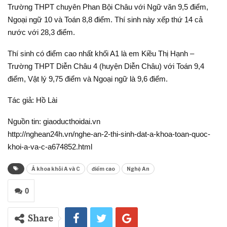
Trường THPT chuyên Phan Bội Châu với Ngữ văn 9,5 điểm,
Ngoại ngữ 10 và Toán 8,8 điểm. Thí sinh này xếp thứ 14 cả
nước với 28,3 điểm.
Thí sinh có điểm cao nhất khối A1 là em Kiều Thị Hạnh –
Trường THPT Diễn Châu 4 (huyện Diễn Châu) với Toán 9,4
điểm, Vật lý 9,75 điểm và Ngoại ngữ là 9,6 điểm.
Tác giả: Hồ Lài
Nguồn tin: giaoducthoidai.vn
http://nghean24h.vn/nghe-an-2-thi-sinh-dat-a-khoa-toan-quoc-
khoi-a-va-c-a674852.html
Á khoa khối A và C
điểm cao
Nghệ An
0
Share