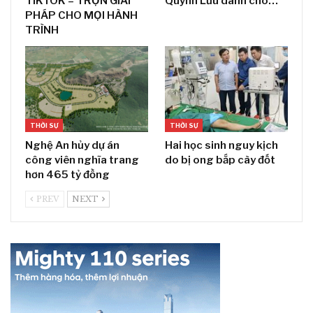
TIKTOK – TRỌN GIẢI
Quỳnh Lưu dành cho…
PHÁP CHO MỌI HÀNH
TRÌNH
THỜI SỰ
THỜI SỰ
Nghệ An hủy dự án
Hai học sinh nguy kịch
công viên nghĩa trang
do bị ong bắp cày đốt
hơn 465 tỷ đồng
PREV
NEXT