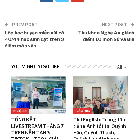
PREV POST
NEXT POST
Lớp học huyện miền núi có
Thủ khoa Nghệ An giành
40/44 học sinh đạt trên 9
điểm 10 môn Sử và Địa
điểm môn văn
YOU MIGHT ALSO LIKE
All
NGHỆ AN
GIÁO DỤC
TỔNG KẾT
Tini English: Trung tâm
LIVESTREAM THÁNG 7
tiếng Anh tốt tại Quỳnh
TRÊN NỀN TẢNG
Hậu, Quỳnh Thạch,