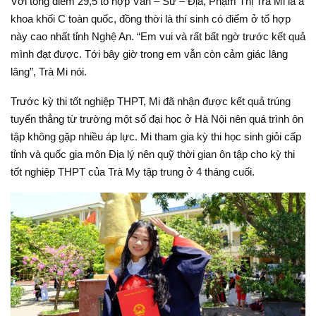
Với tổng điểm 29,5 tổ hợp Văn – Sử – Địa, Phạm Thị Trà Mi là á
khoa khối C toàn quốc, đồng thời là thí sinh có điểm ở tổ hợp
này cao nhất tỉnh Nghệ An. “Em vui và rất bất ngờ trước kết quả
mình đạt được. Tới bây giờ trong em vẫn còn cảm giác lâng
lâng”, Trà Mi nói.
Trước kỳ thi tốt nghiệp THPT, Mi đã nhận được kết quả trúng
tuyển thẳng từ trường một số đại học ở Hà Nội nên quá trình ôn
tập không gặp nhiều áp lực. Mi tham gia kỳ thi học sinh giỏi cấp
tỉnh và quốc gia môn Địa lý nên quỹ thời gian ôn tập cho kỳ thi
tốt nghiệp THPT của Trà My tập trung ở 4 tháng cuối.