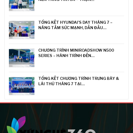
TỔNG KẾT HYUNDAI’S DAY THÁNG 7 –
NÂNG TẦM SỨC MẠNH, DẪN ĐẦU…
CHƯƠNG TRÌNH MINIROADSHOW N500
SERIES – HÀNH TRÌNH ĐẾN…
TỔNG KẾT CHƯƠNG TRÌNH TRƯNG BÀY &
LÁI THỬ THÁNG 7 TẠI…