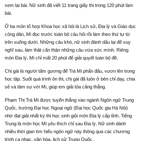
xem lại bài. Nữ sinh đã viết 11 trang giấy thi trong 120 phút làm
bài.
Ở ba môn tổ hợp Khoa học xã hội là Lịch sử, Địa lý và Giáo dục
công dân, Mi đọc trước toàn bộ câu hỏi rồi làm theo thứ tự từ
trên xuống dưới. Những câu khó, nữ sinh đánh dấu lại để suy
nghĩ sau, làm thật cẩn thận những câu vừa sức mình. Riêng
môn Địa lý, Mi chỉ mất 20 phút để giải quyết toàn bộ đề.
Chị gái là người tấm gương để Trà Mi phấn đấu, vươn lên trong
học tập. Suốt quá trình ôn thi, chị gái đã luôn ở bên chỉ dạy, chia
sẻ và tâm sự với Mi, giúp em giải tỏa căng thẳng.
Phạm Thị Trà Mi được tuyển thẳng vào ngành Ngôn ngữ Trung
Quốc, trường Đại học Ngoại ngữ (Đại học Quốc gia Hà Nội)
nhờ đạt giải nhất kỳ thi học sinh giỏi môn Địa lý cấp tỉnh. Tiếng
Trung là môn học Mi yêu thích chỉ sau Địa lý. Nữ sinh dành
nhiều thời gian tìm hiểu ngôn ngữ này thông qua các chương
trình ca nhạc, văn hóa, lịch sử Trung Quốc.