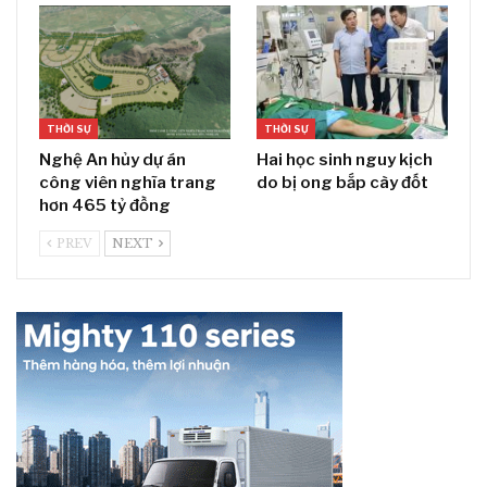
THỜI SỰ
THỜI SỰ
Nghệ An hủy dự án
Hai học sinh nguy kịch
công viên nghĩa trang
do bị ong bắp cày đốt
hơn 465 tỷ đồng
PREV
NEXT