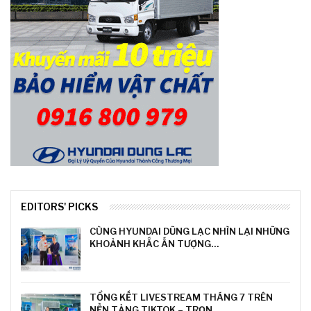
EDITORS' PICKS
CÙNG HYUNDAI DŨNG LẠC NHÌN LẠI NHỮNG
KHOẢNH KHẮC ẤN TƯỢNG…
TỔNG KẾT LIVESTREAM THÁNG 7 TRÊN
NỀN TẢNG TIKTOK – TRỌN…