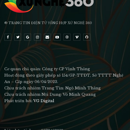
® TRANG TIN ĐIỆN TỬ ТỔNG HỢP XỨ NGHỆ 360
Cơ quan chủ quản: Công ty CP Vinh Thắng
Hoạt động theo giấy phép số 154/GP-TTĐT, Sở TTTT Nghệ
An – Cấp ngày 06/04/2023.
Chịu trách nhiệm Trang Tin: Ngô Minh Thắng
Chịu trách nhiệm Nội Dung: Võ Minh Quang
Phát triển bởi:
VG Digital