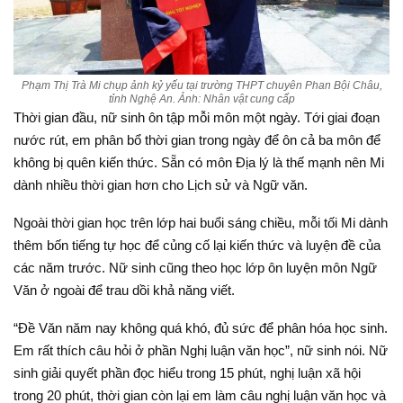
Phạm Thị Trà Mi chụp ảnh kỷ yếu tại trường THPT chuyên Phan Bội Châu,
tỉnh Nghệ An. Ảnh: Nhân vật cung cấp
Thời gian đầu, nữ sinh ôn tập mỗi môn một ngày. Tới giai đoạn
nước rút, em phân bổ thời gian trong ngày để ôn cả ba môn để
không bị quên kiến thức. Sẵn có môn Địa lý là thế mạnh nên Mi
dành nhiều thời gian hơn cho Lịch sử và Ngữ văn.
Ngoài thời gian học trên lớp hai buổi sáng chiều, mỗi tối Mi dành
thêm bốn tiếng tự học để củng cố lại kiến thức và luyện đề của
các năm trước. Nữ sinh cũng theo học lớp ôn luyện môn Ngữ
Văn ở ngoài để trau dồi khả năng viết.
“Đề Văn năm nay không quá khó, đủ sức để phân hóa học sinh.
Em rất thích câu hỏi ở phần Nghị luận văn học”, nữ sinh nói. Nữ
sinh giải quyết phần đọc hiểu trong 15 phút, nghị luận xã hội
trong 20 phút, thời gian còn lại em làm câu nghị luận văn học và