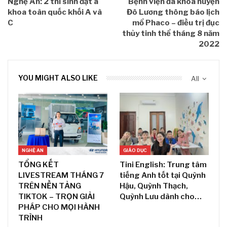
Nghệ An: 2 thí sinh đạt á
Bệnh viện đa khoa huyện
khoa toàn quốc khối A và
Đô Lương thông báo lịch
C
mổ Phaco – điều trị đục
thủy tinh thể tháng 8 năm
2022
YOU MIGHT ALSO LIKE
All
NGHỆ AN
GIÁO DỤC
TỔNG KẾT
Tini English: Trung tâm
LIVESTREAM THÁNG 7
tiếng Anh tốt tại Quỳnh
TRÊN NỀN TẢNG
Hậu, Quỳnh Thạch,
TIKTOK – TRỌN GIẢI
Quỳnh Lưu dành cho…
PHÁP CHO MỌI HÀNH
TRÌNH