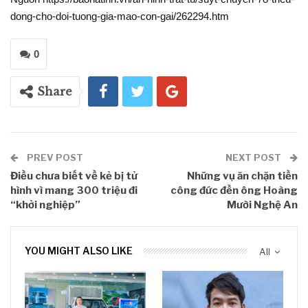
dong-cho-doi-tuong-gia-mao-con-gai/262294.htm
0
Share
PREV POST
NEXT POST
Điều chưa biết về kẻ bị tử
Những vụ ăn chặn tiền
hình vì mang 300 triệu đi
công đức đền ông Hoàng
“khởi nghiệp”
Mười Nghệ An
YOU MIGHT ALSO LIKE
All