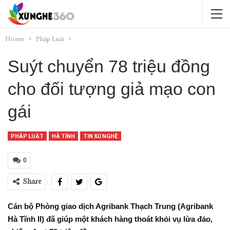
Home
Pháp Luật
Suýt chuyển 78 triệu đồng
cho đối tượng giả mạo con
gái
PHÁP LUẬT
HÀ TĨNH
TIN XỨ NGHỆ
0
Share
Cán bộ Phòng giao dịch Agribank Thạch Trung (Agribank
Hà Tĩnh II) đã giúp một khách hàng thoát khỏi vụ lừa đảo,