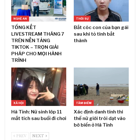
NGHỆ AN
THỜI SỰ
TỔNG KẾT
Bắt cóc con của bạn gái
LIVESTREAM THÁNG 7
sau khi tỏ tình bất
TRÊN NỀN TẢNG
thành
TIKTOK – TRỌN GIẢI
PHÁP CHO MỌI HÀNH
TRÌNH
XÃ HỘI
TÂM ĐIỂM
Hà Tĩnh: Nữ sinh lớp 11
Xác định danh tính thi
mất tích sau buổi đi chơi
thể nữ giới trôi dạt vào
bờ biển ở Hà Tĩnh
PREV
NEXT