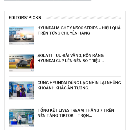
EDITORS' PICKS
HYUNDAI MIGHTY N500 SERIES – HIỆU QUẢ
TRÊN TỪNG CHUYẾN HÀNG
SOLATI – ƯU ĐÃI VÀNG, RỘN RÀNG
HYUNDAI CUP LÊN ĐẾN 80 TRIỆU…
CÙNG HYUNDAI DŨNG LẠC NHÌN LẠI NHỮNG
KHOẢNH KHẮC ẤN TƯỢNG…
TỔNG KẾT LIVESTREAM THÁNG 7 TRÊN
NỀN TẢNG TIKTOK – TRỌN…