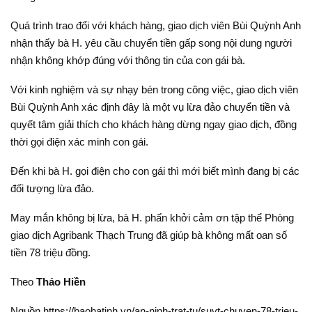
Quá trình trao đổi với khách hàng, giao dịch viên Bùi Quỳnh Anh
nhận thấy bà H. yêu cầu chuyển tiền gấp song nội dung người
nhận không khớp đúng với thông tin của con gái bà.
Với kinh nghiệm và sự nhạy bén trong công việc, giao dịch viên
Bùi Quỳnh Anh xác định đây là một vụ lừa đảo chuyển tiền và
quyết tâm giải thích cho khách hàng dừng ngay giao dịch, đồng
thời gọi điện xác minh con gái.
Đến khi bà H. gọi điện cho con gái thì mới biết mình đang bị các
đối tượng lừa đảo.
May mắn không bị lừa, bà H. phấn khởi cảm ơn tập thể Phòng
giao dịch Agribank Thạch Trung đã giúp bà không mất oan số
tiền 78 triệu đồng.
Theo
Thảo Hiền
Nguồn https://baohatinh.vn/an-ninh-trat-tu/suyt-chuyen-78-trieu-