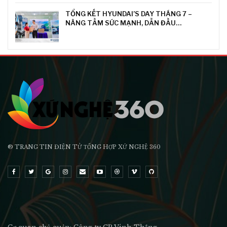
TỔNG KẾT HYUNDAI’S DAY THÁNG 7 –
NÂNG TẦM SỨC MẠNH, DẪN ĐẦU…
® TRANG TIN ĐIỆN TỬ ТỔNG HỢP XỨ NGHỆ 360