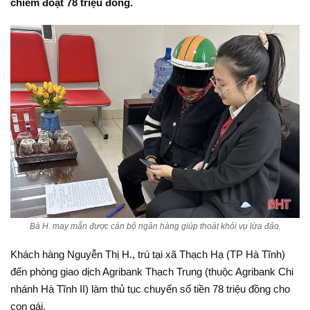
chiếm đoạt 78 triệu đồng.
Bà H. may mắn được cán bộ ngân hàng giúp thoát khỏi vụ lừa đảo.
Khách hàng Nguyễn Thị H., trú tại xã Thạch Hạ (TP Hà Tĩnh)
đến phòng giao dịch Agribank Thạch Trung (thuộc Agribank Chi
nhánh Hà Tĩnh II) làm thủ tục chuyển số tiền 78 triệu đồng cho
con gái.