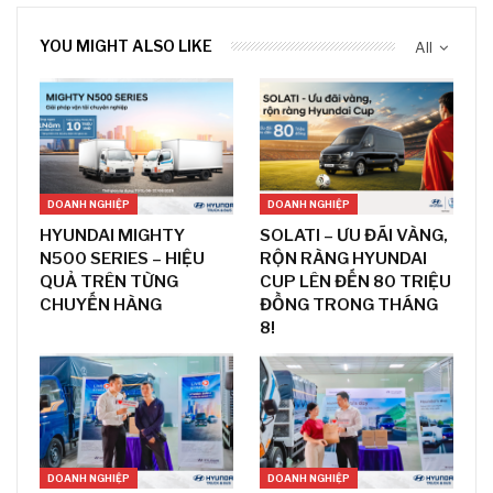
YOU MIGHT ALSO LIKE
All
DOANH NGHIỆP
DOANH NGHIỆP
HYUNDAI MIGHTY
SOLATI – ƯU ĐÃI VÀNG,
N500 SERIES – HIỆU
RỘN RÀNG HYUNDAI
QUẢ TRÊN TỪNG
CUP LÊN ĐẾN 80 TRIỆU
CHUYẾN HÀNG
ĐỒNG TRONG THÁNG
8!
DOANH NGHIỆP
DOANH NGHIỆP