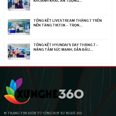
KHOẢNH KHẮC ẤN TƯỢNG…
TỔNG KẾT LIVESTREAM THÁNG 7 TRÊN
NỀN TẢNG TIKTOK – TRỌN…
TỔNG KẾT HYUNDAI’S DAY THÁNG 7 –
NÂNG TẦM SỨC MẠNH, DẪN ĐẦU…
® TRANG TIN ĐIỆN TỬ ТỔNG HỢP XỨ NGHỆ 360