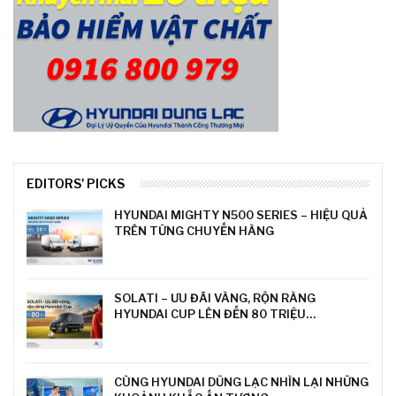
EDITORS' PICKS
HYUNDAI MIGHTY N500 SERIES – HIỆU QUẢ
TRÊN TỪNG CHUYẾN HÀNG
SOLATI – ƯU ĐÃI VÀNG, RỘN RÀNG
HYUNDAI CUP LÊN ĐẾN 80 TRIỆU…
CÙNG HYUNDAI DŨNG LẠC NHÌN LẠI NHỮNG