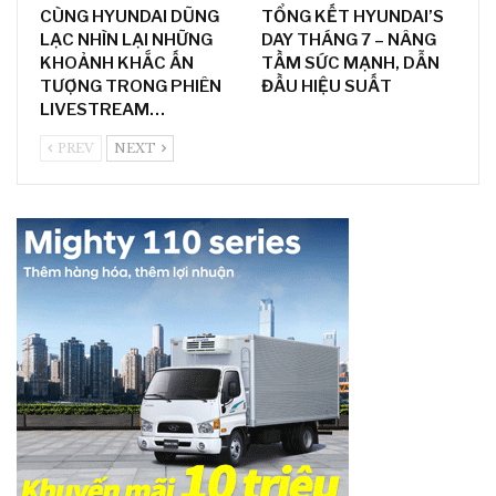
CÙNG HYUNDAI DŨNG
TỔNG KẾT HYUNDAI’S
LẠC NHÌN LẠI NHỮNG
DAY THÁNG 7 – NÂNG
KHOẢNH KHẮC ẤN
TẦM SỨC MẠNH, DẪN
TƯỢNG TRONG PHIÊN
ĐẦU HIỆU SUẤT
LIVESTREAM…
PREV
NEXT