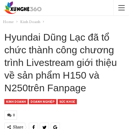
Home
Kinh Doanh
Hyundai Dũng Lạc đã tổ
chức thành công chương
trình Livestream giới thiệu
về sản phẩm H150 và
N250trên Fanpage
KINH DOANH
DOANH NGHIỆP
SỨC KHOẺ
0
Share