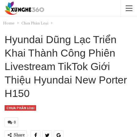
Home
Chưa Phân Loại
Hyundai Dũng Lạc Triển
Khai Thành Công Phiên
Livestream TikTok Giới
Thiệu Hyundai New Porter
H150
CHƯA PHÂN LOẠI
0
Share