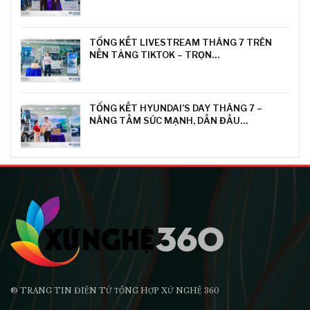
TỔNG KẾT LIVESTREAM THÁNG 7 TRÊN
NỀN TẢNG TIKTOK – TRỌN…
TỔNG KẾT HYUNDAI’S DAY THÁNG 7 –
NÂNG TẦM SỨC MẠNH, DẪN ĐẦU…
® TRANG TIN ĐIỆN TỬ ТỔNG HỢP XỨ NGHỆ 360