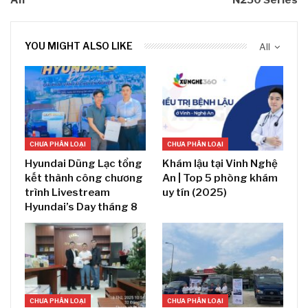
An
N250 Series
YOU MIGHT ALSO LIKE
All
CHƯA PHÂN LOẠI
CHƯA PHÂN LOẠI
Hyundai Dũng Lạc tổng
Khám lậu tại Vinh Nghệ
kết thành công chương
An | Top 5 phòng khám
trình Livestream
uy tín (2025)
Hyundai’s Day tháng 8
CHƯA PHÂN LOẠI
CHƯA PHÂN LOẠI