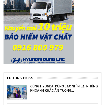
EDITORS' PICKS
CÙNG HYUNDAI DŨNG LẠC NHÌN LẠI NHỮNG
KHOẢNH KHẮC ẤN TƯỢNG…