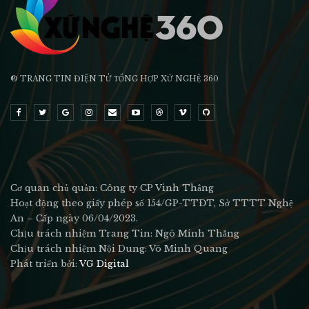
® TRANG TIN ĐIỆN TỬ ТỔNG HỢP XỨ NGHỆ 360
Cơ quan chủ quản: Công ty CP Vinh Thắng
Hoạt động theo giấy phép số 154/GP-TTĐT, Sở TTTT Nghệ
An – Cấp ngày 06/04/2023.
Chịu trách nhiệm Trang Tin: Ngô Minh Thắng
Chịu trách nhiệm Nội Dung: Võ Minh Quang
Phát triển bởi:
VG Digital