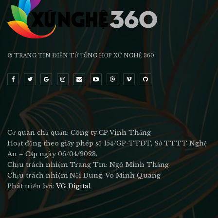
® TRANG TIN ĐIỆN TỬ ТỔNG HỢP XỨ NGHỆ 360
Cơ quan chủ quản: Công ty CP Vinh Thắng
Hoạt động theo giấy phép số 154/GP-TTĐT, Sở TTTT Nghệ
An – Cấp ngày 06/04/2023.
Chịu trách nhiệm Trang Tin: Ngô Minh Thắng
Chịu trách nhiệm Nội Dung: Võ Minh Quang
Phát triển bởi:
VG Digital