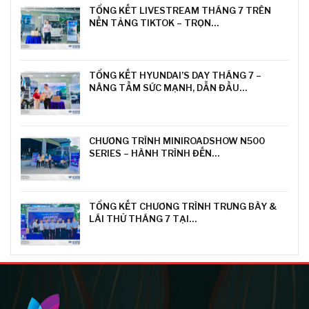
TỔNG KẾT LIVESTREAM THÁNG 7 TRÊN
NỀN TẢNG TIKTOK – TRỌN…
TỔNG KẾT HYUNDAI’S DAY THÁNG 7 –
NÂNG TẦM SỨC MẠNH, DẪN ĐẦU…
CHƯƠNG TRÌNH MINIROADSHOW N500
SERIES – HÀNH TRÌNH ĐẾN…
TỔNG KẾT CHƯƠNG TRÌNH TRƯNG BÀY &
LÁI THỬ THÁNG 7 TẠI…