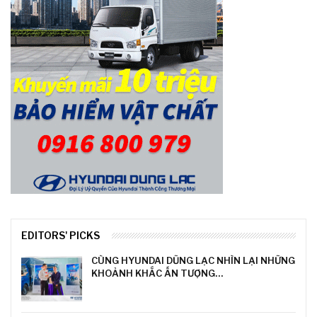
EDITORS' PICKS
CÙNG HYUNDAI DŨNG LẠC NHÌN LẠI NHỮNG
KHOẢNH KHẮC ẤN TƯỢNG…