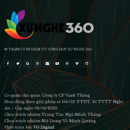
® TRANG TIN ĐIỆN TỬ ТỔNG HỢP XỨ NGHỆ 360
Cơ quan chủ quản: Công ty CP Vinh Thắng
Hoạt động theo giấy phép số 154/GP-TTĐT, Sở TTTT Nghệ
An – Cấp ngày 06/04/2023.
Chịu trách nhiệm Trang Tin: Ngô Minh Thắng
Chịu trách nhiệm Nội Dung: Võ Minh Quang
Phát triển bởi:
VG Digital