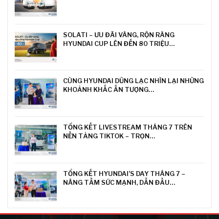
SOLATI – ƯU ĐÃI VÀNG, RỘN RÀNG
HYUNDAI CUP LÊN ĐẾN 80 TRIỆU…
CÙNG HYUNDAI DŨNG LẠC NHÌN LẠI NHỮNG
KHOẢNH KHẮC ẤN TƯỢNG…
TỔNG KẾT LIVESTREAM THÁNG 7 TRÊN
NỀN TẢNG TIKTOK – TRỌN…
TỔNG KẾT HYUNDAI’S DAY THÁNG 7 –
NÂNG TẦM SỨC MẠNH, DẪN ĐẦU…