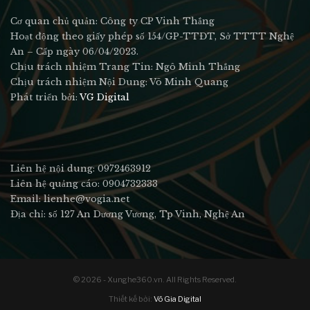
Cơ quan chủ quản: Công ty CP Vinh Thắng
Hoạt động theo giấy phép số 154/GP-TTĐT, Sở TTTT Nghệ
An – Cấp ngày 06/04/2023.
Chịu trách nhiệm Trang Tin: Ngô Minh Thắng
Chịu trách nhiệm Nội Dung: Võ Minh Quang
Phát triển bởi:
VG Digital
Liên hệ nội dung: 0972463912
Liên hệ quảng cáo: 0904732333
Email: lienhe@vogia.net
Địa chỉ: số 127 An Dương Vương, Tp Vinh, Nghệ An
© 2026 - Xunghe360.vn. All Rights Reserved.
Thiết kế bởi:
Võ Gia Digital