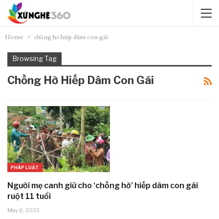
Home
chồng hờ hiếp dâm con gái
Browsing Tag
Chồng Hờ Hiếp Dâm Con Gái
PHÁP LUẬT
Người mẹ canh giữ cho ‘chồng hờ’ hiếp dâm con gái
ruột 11 tuổi
May 6, 2022