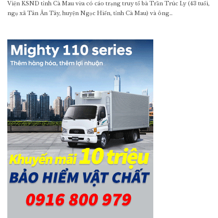
Viện KSND tỉnh Cà Mau vừa có cáo trạng truy tố bà Trần Trúc Ly (43 tuổi,
ngụ xã Tân Ân Tây, huyện Ngọc Hiển, tỉnh Cà Mau) và ông…