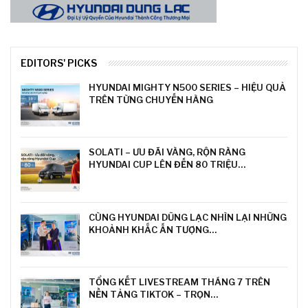
EDITORS' PICKS
HYUNDAI MIGHTY N500 SERIES – HIỆU QUẢ
TRÊN TỪNG CHUYẾN HÀNG
SOLATI – ƯU ĐÃI VÀNG, RỘN RÀNG
HYUNDAI CUP LÊN ĐẾN 80 TRIỆU…
CÙNG HYUNDAI DŨNG LẠC NHÌN LẠI NHỮNG
KHOẢNH KHẮC ẤN TƯỢNG…
TỔNG KẾT LIVESTREAM THÁNG 7 TRÊN
NỀN TẢNG TIKTOK – TRỌN…