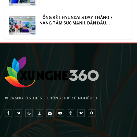
TỔNG KẾT HYUNDAI’S DAY THÁNG 7 –
NÂNG TẦM SỨC MẠNH, DẪN ĐẦU…
® TRANG TIN ĐIỆN TỬ ТỔNG HỢP XỨ NGHỆ 360