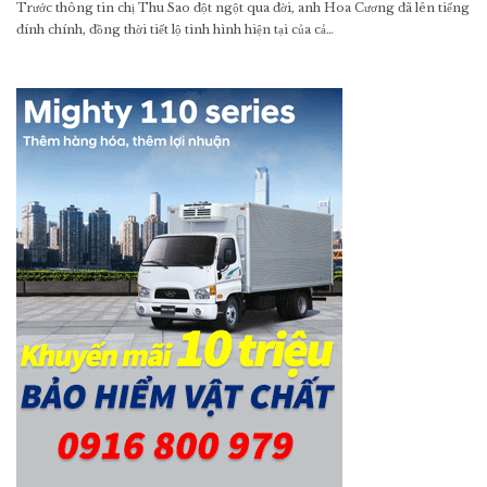
Trước thông tin chị Thu Sao đột ngột qua đời, anh Hoa Cương đã lên tiếng
đính chính, đồng thời tiết lộ tình hình hiện tại của cả…