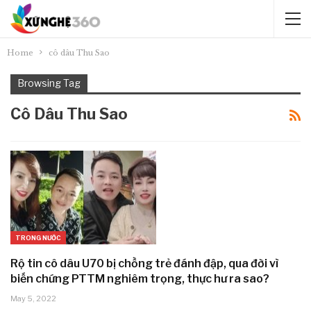
Home
cô dâu Thu Sao
Browsing Tag
Cô Dâu Thu Sao
TRONG NƯỚC
Rộ tin cô dâu U70 bị chồng trẻ đánh đập, qua đời vì
biến chứng PTTM nghiêm trọng, thực hư ra sao?
May 5, 2022