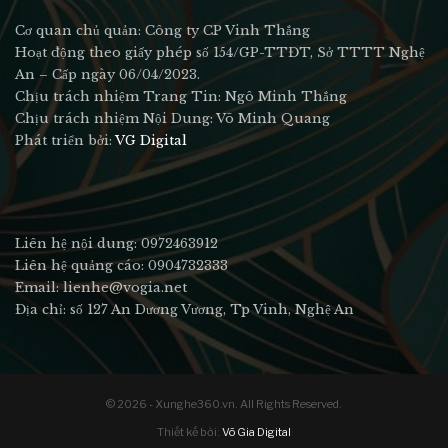
Cơ quan chủ quản: Công ty CP Vinh Thắng
Hoạt động theo giấy phép số 154/GP-TTĐT, Sở TTTT Nghệ
An – Cấp ngày 06/04/2023.
Chịu trách nhiệm Trang Tin: Ngô Minh Thắng
Chịu trách nhiệm Nội Dung: Võ Minh Quang
Phát triển bởi:
VG Digital
Liên hệ nội dung: 0972463912
Liên hệ quảng cáo: 0904732333
Email: lienhe@vogia.net
Địa chỉ: số 127 An Dương Vương, Tp Vinh, Nghệ An
© 2026 - Xunghe360.vn. All Rights Reserved.
Thiết kế bởi:
Võ Gia Digital