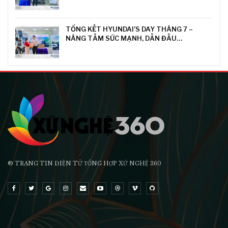
TỔNG KẾT HYUNDAI’S DAY THÁNG 7 –
NÂNG TẦM SỨC MẠNH, DẪN ĐẦU…
® TRANG TIN ĐIỆN TỬ ТỔNG HỢP XỨ NGHỆ 360