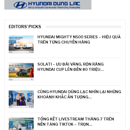
EDITORS' PICKS
HYUNDAI MIGHTY N500 SERIES – HIỆU QUẢ
TRÊN TỪNG CHUYẾN HÀNG
SOLATI – ƯU ĐÃI VÀNG, RỘN RÀNG
HYUNDAI CUP LÊN ĐẾN 80 TRIỆU…
CÙNG HYUNDAI DŨNG LẠC NHÌN LẠI NHỮNG
KHOẢNH KHẮC ẤN TƯỢNG…
TỔNG KẾT LIVESTREAM THÁNG 7 TRÊN
NỀN TẢNG TIKTOK – TRỌN…