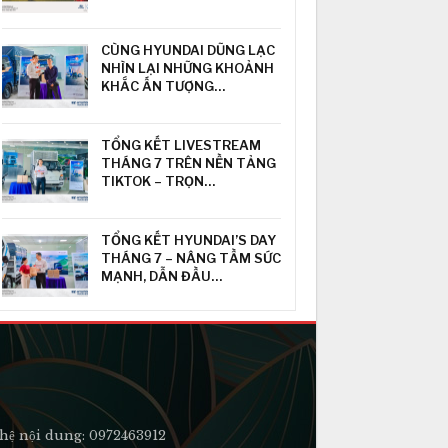
CÙNG HYUNDAI DŨNG LẠC
NHÌN LẠI NHỮNG KHOẢNH
KHẮC ẤN TƯỢNG…
TỔNG KẾT LIVESTREAM
THÁNG 7 TRÊN NỀN TẢNG
TIKTOK – TRỌN…
TỔNG KẾT HYUNDAI’S DAY
THÁNG 7 – NÂNG TẦM SỨC
MẠNH, DẪN ĐẦU…
hệ nội dung: 0972463912