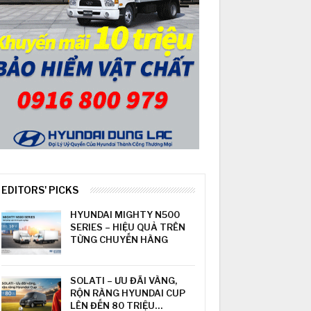
EDITORS' PICKS
HYUNDAI MIGHTY N500
SERIES – HIỆU QUẢ TRÊN
TỪNG CHUYẾN HÀNG
SOLATI – ƯU ĐÃI VÀNG,
RỘN RÀNG HYUNDAI CUP
LÊN ĐẾN 80 TRIỆU…