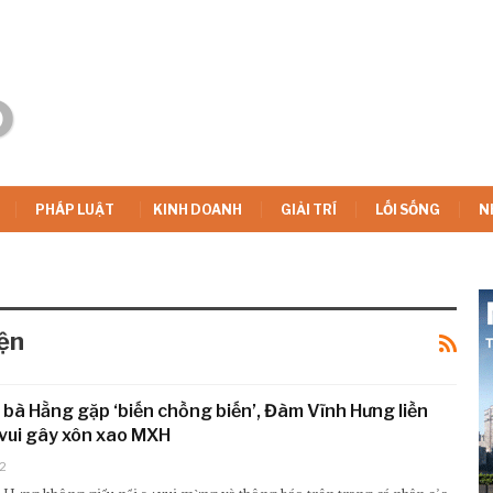
PHÁP LUẬT
KINH DOANH
GIẢI TRÍ
LỐI SỐNG
N
ện
c bà Hằng gặp ‘biến chồng biến’, Đàm Vĩnh Hưng liền
 vui gây xôn xao MXH
2