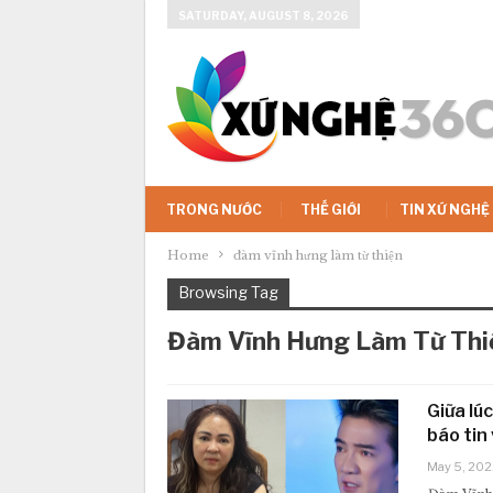
SATURDAY, AUGUST 8, 2026
TRONG NƯỚC
THẾ GIỚI
TIN XỨ NGHỆ
Home
đàm vĩnh hưng làm từ thiện
Browsing Tag
Đàm Vĩnh Hưng Làm Từ Thi
Giữa lú
báo tin
May 5, 202