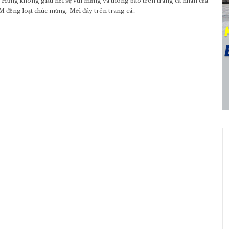
Hưng không giấu nổi sự vui mừng và thông báo trên trang cá nhân của
 đồng loạt chúc mừng. Mới đây trên trang cá…