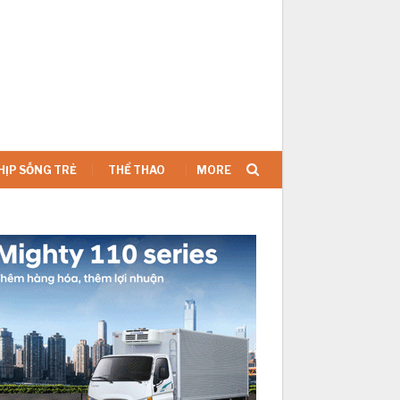
SIGN IN
HỊP SỐNG TRẺ
THỂ THAO
MORE