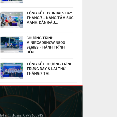
TỔNG KẾT HYUNDAI’S DAY
THÁNG 7 – NÂNG TẦM SỨC
MẠNH, DẪN ĐẦU…
CHƯƠNG TRÌNH
MINIROADSHOW N500
SERIES – HÀNH TRÌNH
ĐẾN…
TỔNG KẾT CHƯƠNG TRÌNH
TRƯNG BÀY & LÁI THỬ
THÁNG 7 TẠI…
hệ nội dung: 0972463912