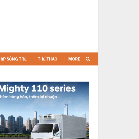
SIGN IN
HỊP SỐNG TRẺ
THỂ THAO
MORE