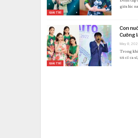
Đoạn clip
giữa lúc na
GIẢI TRÍ
Con nuô
Cường l
May 8, 202
Trong khi
tới cố ca 
GIẢI TRÍ