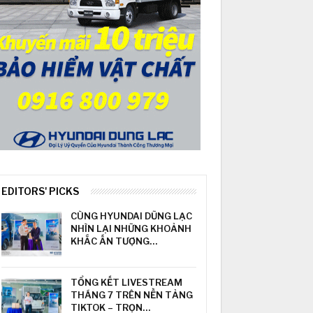
EDITORS' PICKS
CÙNG HYUNDAI DŨNG LẠC
NHÌN LẠI NHỮNG KHOẢNH
KHẮC ẤN TƯỢNG…
TỔNG KẾT LIVESTREAM
THÁNG 7 TRÊN NỀN TẢNG
TIKTOK – TRỌN…