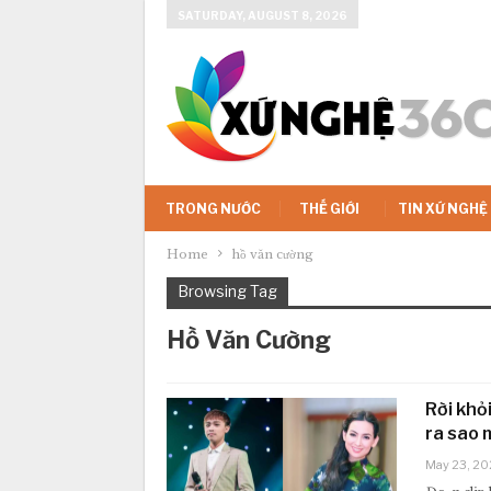
SATURDAY, AUGUST 8, 2026
TRONG NƯỚC
THẾ GIỚI
TIN XỨ NGHỆ
Home
hồ văn cường
Browsing Tag
Hồ Văn Cường
Rời khỏ
ra sao 
May 23, 20