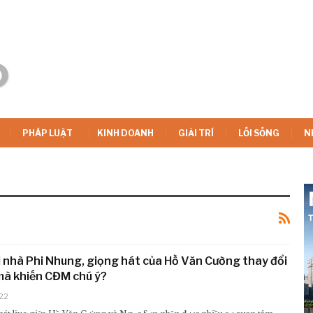
PHÁP LUẬT
KINH DOANH
GIẢI TRÍ
LỐI SỐNG
N
i nhà Phi Nhung, giọng hát của Hồ Văn Cường thay đổi
mà khiến CĐM chú ý?
22