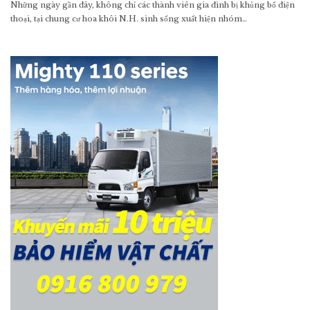
Những ngày gần đây, không chỉ các thành viên gia đình bị khủng bố điện
thoại, tại chung cư hoa khôi N.H. sinh sống xuất hiện nhóm…