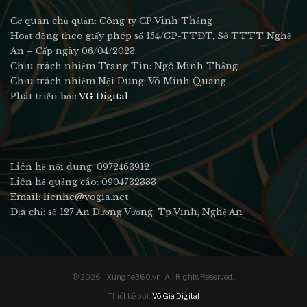
Cơ quan chủ quản: Công ty CP Vinh Thắng
Hoạt động theo giấy phép số 154/GP-TTĐT, Sở TTTT Nghệ
An – Cấp ngày 06/04/2023.
Chịu trách nhiệm Trang Tin: Ngô Minh Thắng
Chịu trách nhiệm Nội Dung: Võ Minh Quang
Phát triển bởi:
VG Digital
Liên hệ nội dung: 0972463912
Liên hệ quảng cáo: 0904732333
Email: lienhe@vogia.net
Địa chỉ: số 127 An Dương Vương, Tp Vinh, Nghệ An
© 2026 - Xunghe360.vn. All Rights Reserved.
Thiết kế bởi:
Võ Gia Digital