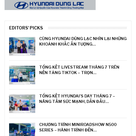
EDITORS' PICKS
CÙNG HYUNDAI DŨNG LẠC NHÌN LẠI NHỮNG
KHOẢNH KHẮC ẤN TƯỢNG…
TỔNG KẾT LIVESTREAM THÁNG 7 TRÊN
NỀN TẢNG TIKTOK – TRỌN…
TỔNG KẾT HYUNDAI’S DAY THÁNG 7 –
NÂNG TẦM SỨC MẠNH, DẪN ĐẦU…
CHƯƠNG TRÌNH MINIROADSHOW N500
SERIES – HÀNH TRÌNH ĐẾN…