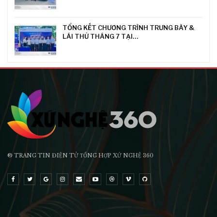
TỔNG KẾT CHƯƠNG TRÌNH TRƯNG BÀY &
LÁI THỬ THÁNG 7 TẠI…
® TRANG TIN ĐIỆN TỬ ТỔNG HỢP XỨ NGHỆ 360