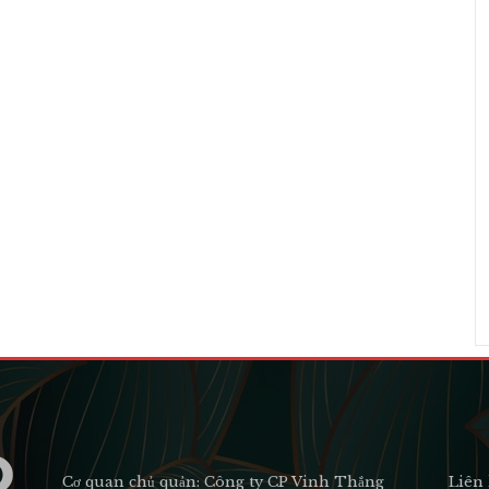
Cơ quan chủ quản: Công ty CP Vinh Thắng
Liên 