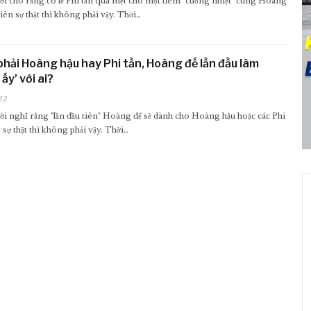
ời cho rằng có lẽ Phi tần quá mệt cho một đêm "cuồng nhiệt" cùng Hoàng
iên sự thật thì không phải vậy. Thời…
hải Hoàng hậu hay Phi tần, Hoàng đế lần đầu làm
ấy’ với ai?
22
i nghĩ rằng "lần đầu tiên" Hoàng đế sẽ dành cho Hoàng hậu hoặc các Phi
 sự thật thì không phải vậy. Thời…