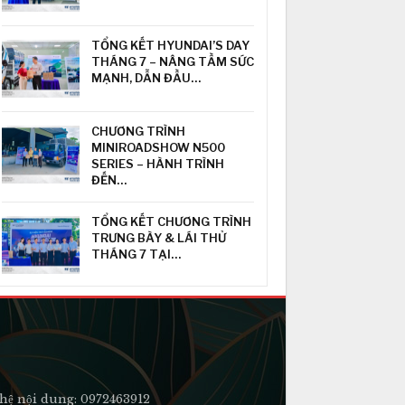
TỔNG KẾT HYUNDAI’S DAY
THÁNG 7 – NÂNG TẦM SỨC
MẠNH, DẪN ĐẦU…
CHƯƠNG TRÌNH
MINIROADSHOW N500
SERIES – HÀNH TRÌNH
ĐẾN…
TỔNG KẾT CHƯƠNG TRÌNH
TRƯNG BÀY & LÁI THỬ
THÁNG 7 TẠI…
hệ nội dung: 0972463912