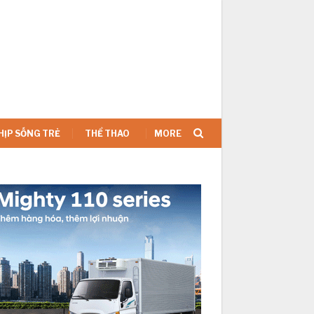
SIGN IN
HỊP SỐNG TRẺ
THỂ THAO
MORE