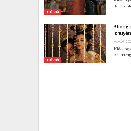
Nhiều ngư
đế. Tuy nh
THẾ GIỚI
Không p
‘chuyện 
May 19, 20
Nhiều ngườ
tần, nhưng
THẾ GIỚI