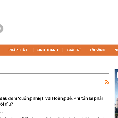
PHÁP LUẬT
KINH DOANH
GIẢI TRÍ
LỐI SỐNG
N
sau đêm ‘cuồng nhiệt’ với Hoàng đế, Phi tần lại phải
ời dìu?
022