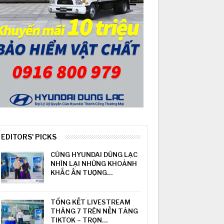
EDITORS' PICKS
CÙNG HYUNDAI DŨNG LẠC
NHÌN LẠI NHỮNG KHOẢNH
KHẮC ẤN TƯỢNG…
TỔNG KẾT LIVESTREAM
THÁNG 7 TRÊN NỀN TẢNG
TIKTOK – TRỌN…