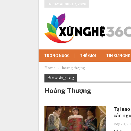
FRIDAY, AUGUST 7, 2026
TRONG NƯỚC
THẾ GIỚI
TIN XỨ NGHỆ
Home
hoàng thượng
Browsing Tag
Hoàng Thượng
Tại sao 
cần ngư
May 20, 2