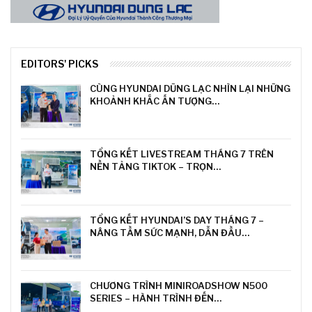
EDITORS' PICKS
CÙNG HYUNDAI DŨNG LẠC NHÌN LẠI NHỮNG
KHOẢNH KHẮC ẤN TƯỢNG…
TỔNG KẾT LIVESTREAM THÁNG 7 TRÊN
NỀN TẢNG TIKTOK – TRỌN…
TỔNG KẾT HYUNDAI’S DAY THÁNG 7 –
NÂNG TẦM SỨC MẠNH, DẪN ĐẦU…
CHƯƠNG TRÌNH MINIROADSHOW N500
SERIES – HÀNH TRÌNH ĐẾN…