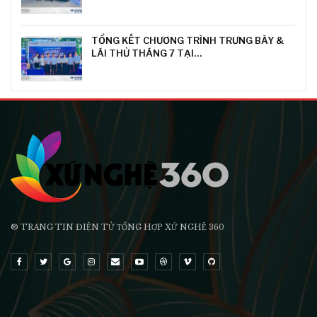
TỔNG KẾT CHƯƠNG TRÌNH TRƯNG BÀY &
LÁI THỬ THÁNG 7 TẠI…
® TRANG TIN ĐIỆN TỬ ТỔNG HỢP XỨ NGHỆ 360