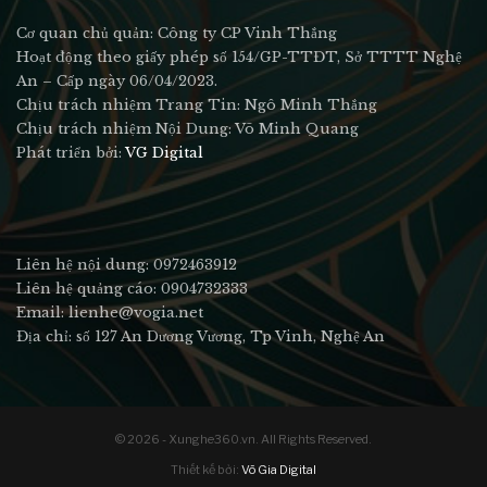
Cơ quan chủ quản: Công ty CP Vinh Thắng
Hoạt động theo giấy phép số 154/GP-TTĐT, Sở TTTT Nghệ
An – Cấp ngày 06/04/2023.
Chịu trách nhiệm Trang Tin: Ngô Minh Thắng
Chịu trách nhiệm Nội Dung: Võ Minh Quang
Phát triển bởi:
VG Digital
Liên hệ nội dung: 0972463912
Liên hệ quảng cáo: 0904732333
Email: lienhe@vogia.net
Địa chỉ: số 127 An Dương Vương, Tp Vinh, Nghệ An
© 2026 - Xunghe360.vn. All Rights Reserved.
Thiết kế bởi:
Võ Gia Digital