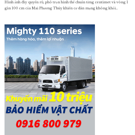
Hình ảnh đầy quyến rũ, phô trọn hình thể chuẩn từng centimet và vòng 1
gần 100 cm của Mai Phương Thúy khiến cư dân mạng không khỏi…