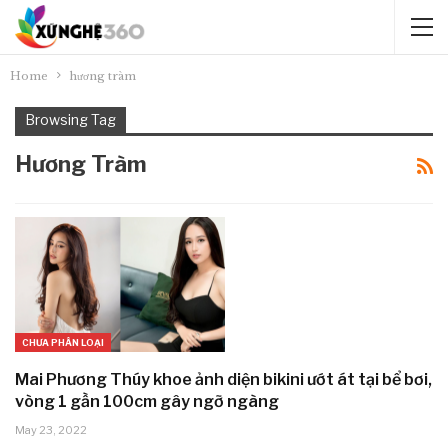
Home
hương tràm
Browsing Tag
Hương Tràm
CHƯA PHÂN LOẠI
Mai Phương Thúy khoe ảnh diện bikini ướt át tại bể bơi,
vòng 1 gần 100cm gây ngỡ ngàng
May 23, 2022