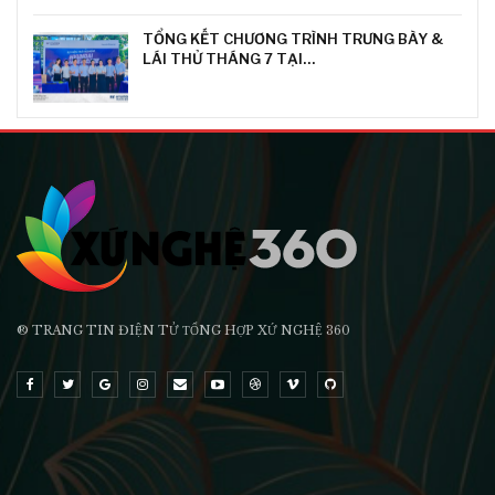
TỔNG KẾT CHƯƠNG TRÌNH TRƯNG BÀY &
LÁI THỬ THÁNG 7 TẠI…
® TRANG TIN ĐIỆN TỬ ТỔNG HỢP XỨ NGHỆ 360