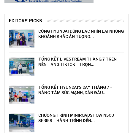
EDITORS' PICKS
CÙNG HYUNDAI DŨNG LẠC NHÌN LẠI NHỮNG
KHOẢNH KHẮC ẤN TƯỢNG…
TỔNG KẾT LIVESTREAM THÁNG 7 TRÊN
NỀN TẢNG TIKTOK – TRỌN…
TỔNG KẾT HYUNDAI’S DAY THÁNG 7 –
NÂNG TẦM SỨC MẠNH, DẪN ĐẦU…
CHƯƠNG TRÌNH MINIROADSHOW N500
SERIES – HÀNH TRÌNH ĐẾN…