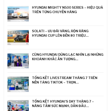
HYUNDAI MIGHTY N500 SERIES – HIỆU QUẢ
TRÊN TỪNG CHUYẾN HÀNG
SOLATI – ƯU ĐÃI VÀNG, RỘN RÀNG
HYUNDAI CUP LÊN ĐẾN 80 TRIỆU…
CÙNG HYUNDAI DŨNG LẠC NHÌN LẠI NHỮNG
KHOẢNH KHẮC ẤN TƯỢNG…
TỔNG KẾT LIVESTREAM THÁNG 7 TRÊN
NỀN TẢNG TIKTOK – TRỌN…
TỔNG KẾT HYUNDAI’S DAY THÁNG 7 –
NÂNG TẦM SỨC MẠNH, DẪN ĐẦU…