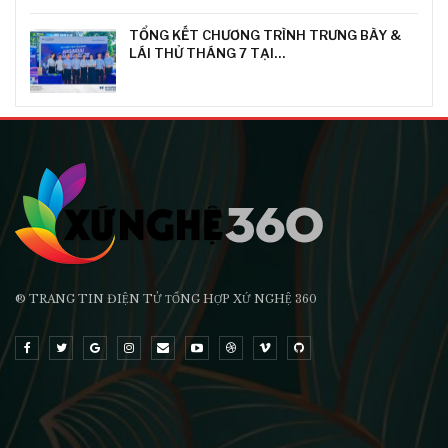
TỔNG KẾT CHƯƠNG TRÌNH TRƯNG BÀY &
LÁI THỬ THÁNG 7 TẠI…
® TRANG TIN ĐIỆN TỬ ТỔNG HỢP XỨ NGHỆ 360