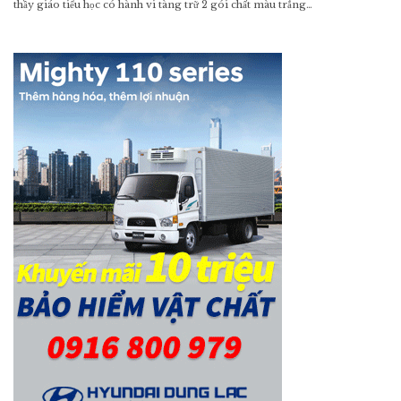
thầy giáo tiểu học có hành vi tàng trữ 2 gói chất màu trắng…