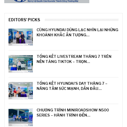
EDITORS' PICKS
CÙNG HYUNDAI DŨNG LẠC NHÌN LẠI NHỮNG
KHOẢNH KHẮC ẤN TƯỢNG…
TỔNG KẾT LIVESTREAM THÁNG 7 TRÊN
NỀN TẢNG TIKTOK – TRỌN…
TỔNG KẾT HYUNDAI’S DAY THÁNG 7 –
NÂNG TẦM SỨC MẠNH, DẪN ĐẦU…
CHƯƠNG TRÌNH MINIROADSHOW N500
SERIES – HÀNH TRÌNH ĐẾN…