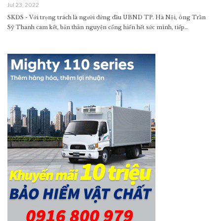
Jul 23, 2022
SKĐS - Với trọng trách là người đứng đầu UBND TP. Hà Nội, ông Trần
Sỹ Thanh cam kết, bản thân nguyện cống hiến hết sức mình, tiếp…