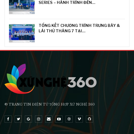
SERIES – HÀNH TRÌNH ĐẾN…
TỔNG KẾT CHƯƠNG TRÌNH TRƯNG BÀY &
LÁI THỬ THÁNG 7 TẠI…
® TRANG TIN ĐIỆN TỬ ТỔNG HỢP XỨ NGHỆ 360