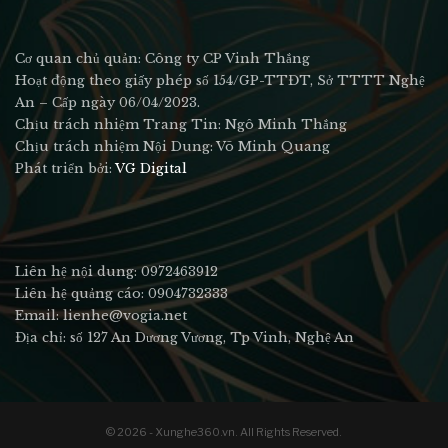
Cơ quan chủ quản: Công ty CP Vinh Thắng
Hoạt động theo giấy phép số 154/GP-TTĐT, Sở TTTT Nghệ
An – Cấp ngày 06/04/2023.
Chịu trách nhiệm Trang Tin: Ngô Minh Thắng
Chịu trách nhiệm Nội Dung: Võ Minh Quang
Phát triển bởi:
VG Digital
Liên hệ nội dung: 0972463912
Liên hệ quảng cáo: 0904732333
Email: lienhe@vogia.net
Địa chỉ: số 127 An Dương Vương, Tp Vinh, Nghệ An
© 2026 - Xunghe360.vn. All Rights Reserved.