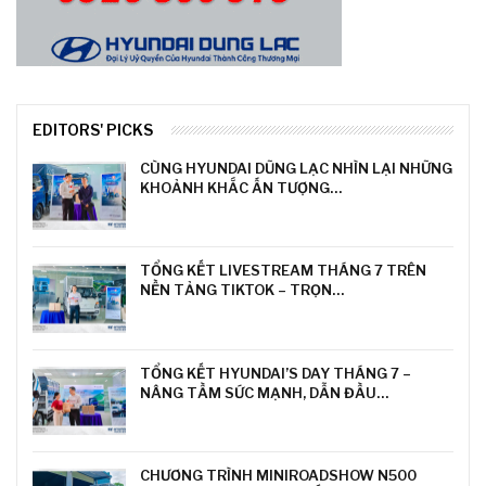
EDITORS' PICKS
CÙNG HYUNDAI DŨNG LẠC NHÌN LẠI NHỮNG
KHOẢNH KHẮC ẤN TƯỢNG…
TỔNG KẾT LIVESTREAM THÁNG 7 TRÊN
NỀN TẢNG TIKTOK – TRỌN…
TỔNG KẾT HYUNDAI’S DAY THÁNG 7 –
NÂNG TẦM SỨC MẠNH, DẪN ĐẦU…
CHƯƠNG TRÌNH MINIROADSHOW N500