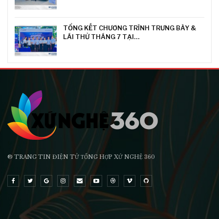
TỔNG KẾT CHƯƠNG TRÌNH TRƯNG BÀY &
LÁI THỬ THÁNG 7 TẠI…
® TRANG TIN ĐIỆN TỬ ТỔNG HỢP XỨ NGHỆ 360