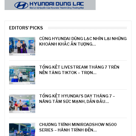
EDITORS' PICKS
CÙNG HYUNDAI DŨNG LẠC NHÌN LẠI NHỮNG
KHOẢNH KHẮC ẤN TƯỢNG…
TỔNG KẾT LIVESTREAM THÁNG 7 TRÊN
NỀN TẢNG TIKTOK – TRỌN…
TỔNG KẾT HYUNDAI’S DAY THÁNG 7 –
NÂNG TẦM SỨC MẠNH, DẪN ĐẦU…
CHƯƠNG TRÌNH MINIROADSHOW N500
SERIES – HÀNH TRÌNH ĐẾN…