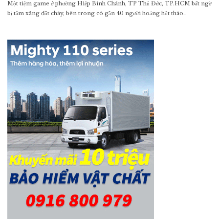
Một tiệm game ở phường Hiệp Bình Chánh, TP Thủ Đức, TP.HCM bất ngờ
bị tẩm xăng đốt cháy, bên trong có gần 40 người hoảng hốt tháo…