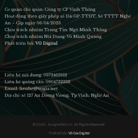
Cơ quan chủ quản: Công ty CP Vinh Thắng
Hoạt động theo giấy phép số 154/GP-TTĐT, Sở TTTT Nghệ
An – Cấp ngày 06/04/2023.
Chịu trách nhiệm Trang Tin: Ngô Minh Thắng
Chịu trách nhiệm Nội Dung: Võ Minh Quang
Phát triển bởi:
VG Digital
Liên hệ nội dung: 0972463912
Liên hệ quảng cáo: 0904732333
Email: lienhe@vogia.net
Địa chỉ: số 127 An Dương Vương, Tp Vinh, Nghệ An
© 2026 - Xunghe360.vn. All Rights Reserved.
Thiết kế bởi:
Võ Gia Digital