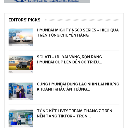
EDITORS' PICKS
HYUNDAI MIGHTY N500 SERIES – HIỆU QUẢ
TRÊN TỪNG CHUYẾN HÀNG
SOLATI – ƯU ĐÃI VÀNG, RỘN RÀNG
HYUNDAI CUP LÊN ĐẾN 80 TRIỆU…
CÙNG HYUNDAI DŨNG LẠC NHÌN LẠI NHỮNG
KHOẢNH KHẮC ẤN TƯỢNG…
TỔNG KẾT LIVESTREAM THÁNG 7 TRÊN
NỀN TẢNG TIKTOK – TRỌN…