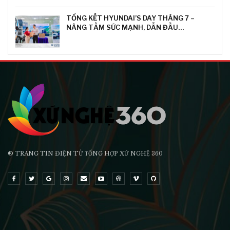
TỔNG KẾT HYUNDAI’S DAY THÁNG 7 –
NÂNG TẦM SỨC MẠNH, DẪN ĐẦU…
® TRANG TIN ĐIỆN TỬ ТỔNG HỢP XỨ NGHỆ 360