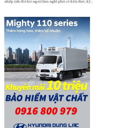
nhiếp ảnh đòi hỏi người làm nghề phải có kiến thức, kỹ…