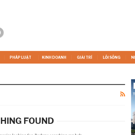
PHÁP LUẬT
KINH DOANH
GIẢI TRÍ
LỐI SỐNG
N
HING FOUND