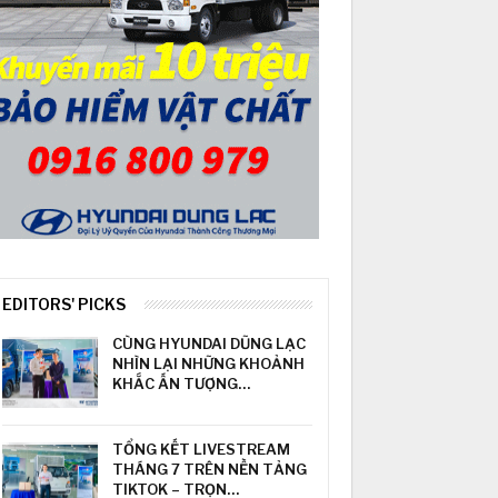
EDITORS' PICKS
CÙNG HYUNDAI DŨNG LẠC
NHÌN LẠI NHỮNG KHOẢNH
KHẮC ẤN TƯỢNG…
TỔNG KẾT LIVESTREAM
THÁNG 7 TRÊN NỀN TẢNG
TIKTOK – TRỌN…