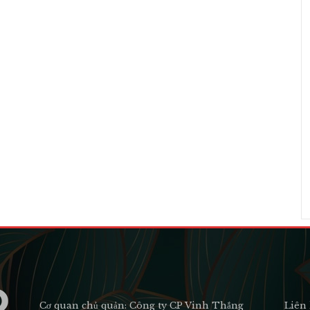
Cơ quan chủ quản: Công ty CP Vinh Thắng
Liên 