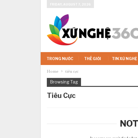
FRIDAY, AUGUST 7, 2026
TRONG NƯỚC
THẾ GIỚI
TIN XỨ NGHỆ
Home
tiêu cực
Browsing Tag
Tiêu Cực
NOT