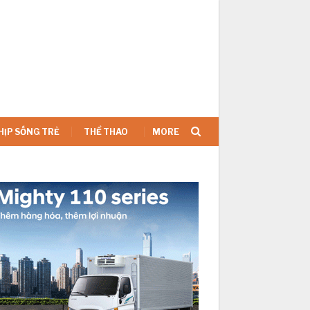
SIGN IN
HỊP SỐNG TRẺ
THỂ THAO
MORE