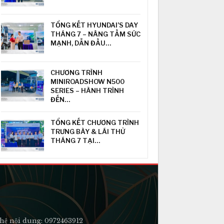
TỔNG KẾT HYUNDAI’S DAY
THÁNG 7 – NÂNG TẦM SỨC
MẠNH, DẪN ĐẦU…
CHƯƠNG TRÌNH
MINIROADSHOW N500
SERIES – HÀNH TRÌNH
ĐẾN…
TỔNG KẾT CHƯƠNG TRÌNH
TRƯNG BÀY & LÁI THỬ
THÁNG 7 TẠI…
hệ nội dung: 0972463912