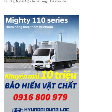
Tân Kỳ, Nghệ An) vẫn dở dang... Dở khóc dở…