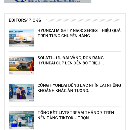
EDITORS' PICKS
HYUNDAI MIGHTY N500 SERIES – HIỆU QUẢ
TRÊN TỪNG CHUYẾN HÀNG
SOLATI – ƯU ĐÃI VÀNG, RỘN RÀNG
HYUNDAI CUP LÊN ĐẾN 80 TRIỆU…
CÙNG HYUNDAI DŨNG LẠC NHÌN LẠI NHỮNG
KHOẢNH KHẮC ẤN TƯỢNG…
TỔNG KẾT LIVESTREAM THÁNG 7 TRÊN
NỀN TẢNG TIKTOK – TRỌN…