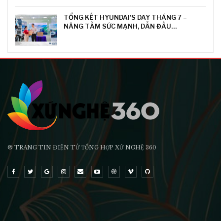
TỔNG KẾT HYUNDAI’S DAY THÁNG 7 –
NÂNG TẦM SỨC MẠNH, DẪN ĐẦU…
® TRANG TIN ĐIỆN TỬ ТỔNG HỢP XỨ NGHỆ 360