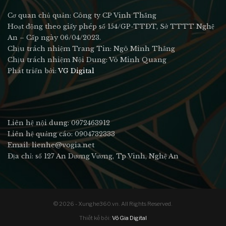
Cơ quan chủ quản: Công ty CP Vinh Thắng
Hoạt động theo giấy phép số 154/GP-TTĐT, Sở TTTT Nghệ
An – Cấp ngày 06/04/2023.
Chịu trách nhiệm Trang Tin: Ngô Minh Thắng
Chịu trách nhiệm Nội Dung: Võ Minh Quang
Phát triển bởi:
VG Digital
Liên hệ nội dung: 0972463912
Liên hệ quảng cáo: 0904732333
Email: lienhe@vogia.net
Địa chỉ: số 127 An Dương Vương, Tp Vinh, Nghệ An
© 2026 - Xunghe360.vn. All Rights Reserved.
Thiết kế bởi:
Võ Gia Digital