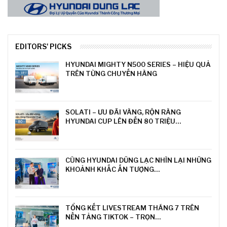
EDITORS' PICKS
HYUNDAI MIGHTY N500 SERIES – HIỆU QUẢ
TRÊN TỪNG CHUYẾN HÀNG
SOLATI – ƯU ĐÃI VÀNG, RỘN RÀNG
HYUNDAI CUP LÊN ĐẾN 80 TRIỆU…
CÙNG HYUNDAI DŨNG LẠC NHÌN LẠI NHỮNG
KHOẢNH KHẮC ẤN TƯỢNG…
TỔNG KẾT LIVESTREAM THÁNG 7 TRÊN
NỀN TẢNG TIKTOK – TRỌN…