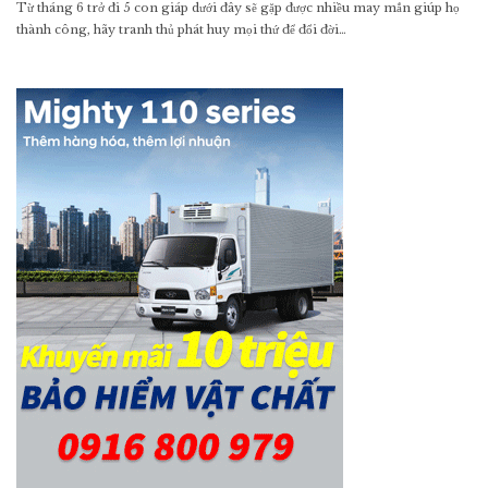
Từ tháng 6 trở đi 5 con giáp dưới đây sẽ gặp được nhiều may mắn giúp họ
thành công, hãy tranh thủ phát huy mọi thứ để đổi đời…