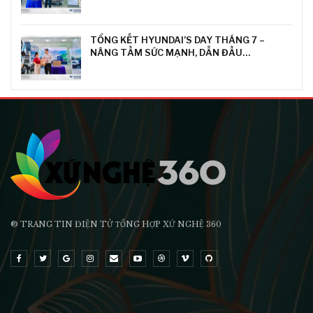
TỔNG KẾT HYUNDAI’S DAY THÁNG 7 –
NÂNG TẦM SỨC MẠNH, DẪN ĐẦU…
® TRANG TIN ĐIỆN TỬ ТỔNG HỢP XỨ NGHỆ 360