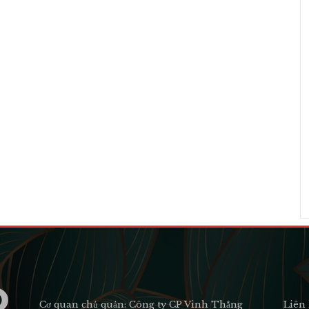
Cơ quan chủ quản: Công ty CP Vinh Thắng
Liên 