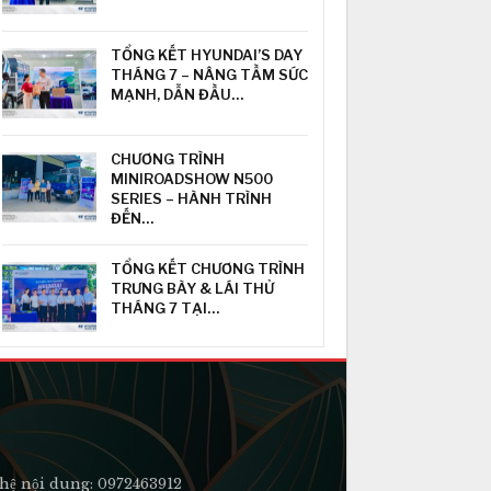
TỔNG KẾT HYUNDAI’S DAY
THÁNG 7 – NÂNG TẦM SỨC
MẠNH, DẪN ĐẦU…
CHƯƠNG TRÌNH
MINIROADSHOW N500
SERIES – HÀNH TRÌNH
ĐẾN…
TỔNG KẾT CHƯƠNG TRÌNH
TRƯNG BÀY & LÁI THỬ
THÁNG 7 TẠI…
hệ nội dung: 0972463912