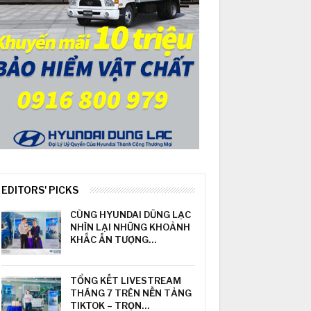
EDITORS' PICKS
CÙNG HYUNDAI DŨNG LẠC
NHÌN LẠI NHỮNG KHOẢNH
KHẮC ẤN TƯỢNG…
TỔNG KẾT LIVESTREAM
THÁNG 7 TRÊN NỀN TẢNG
TIKTOK – TRỌN…