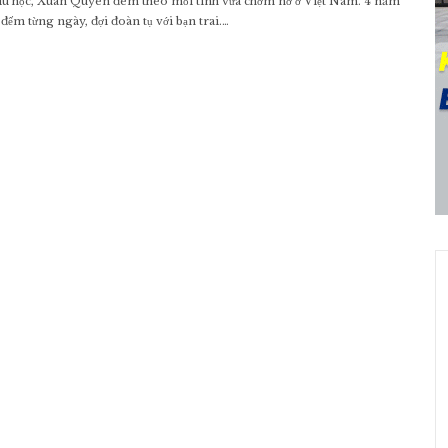
u học, Xuân Quyên đem theo mối tình vừa chớm nở ở Việt Nam. 4 năm
 đếm từng ngày, đợi đoàn tụ với bạn trai.…