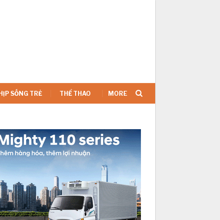
SIGN IN
HỊP SỐNG TRẺ
THỂ THAO
MORE