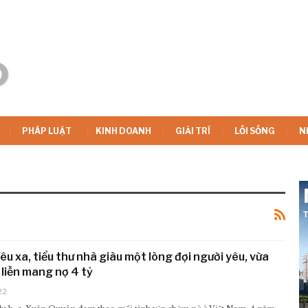
PHÁP LUẬT
KINH DOANH
GIẢI TRÍ
LỐI SỐNG
N
êu xa, tiểu thư nhà giàu một lòng đợi người yêu, vừa
 liền mang nợ 4 tỷ
22