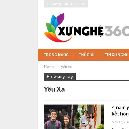
FRIDAY, AUGUST 7, 2026
TRONG NƯỚC
THẾ GIỚI
TIN XỨ NGHỆ
Home
yêu xa
Browsing Tag
Yêu Xa
4 năm y
kết hôn
May 17, 20