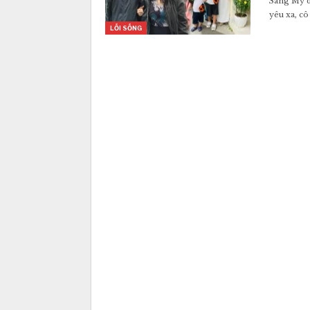
Sang Mỹ d
yêu xa, cô
LỐI SỐNG