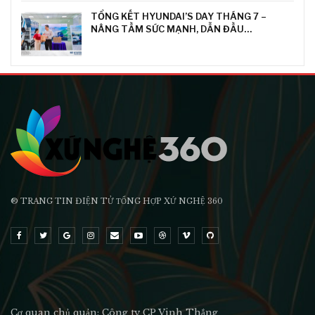
TỔNG KẾT HYUNDAI’S DAY THÁNG 7 –
NÂNG TẦM SỨC MẠNH, DẪN ĐẦU…
® TRANG TIN ĐIỆN TỬ ТỔNG HỢP XỨ NGHỆ 360
Cơ quan chủ quản: Công ty CP Vinh Thắng