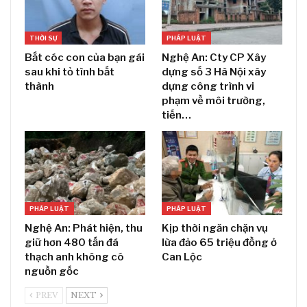
THỜI SỰ
PHÁP LUẬT
Bắt cóc con của bạn gái
Nghệ An: Cty CP Xây
sau khi tỏ tình bất
dựng số 3 Hà Nội xây
thành
dựng công trình vi
phạm về môi trường,
tiến…
PHÁP LUẬT
PHÁP LUẬT
Nghệ An: Phát hiện, thu
Kịp thời ngăn chặn vụ
giữ hơn 480 tấn đá
lừa đảo 65 triệu đồng ở
thạch anh không có
Can Lộc
nguồn gốc
PREV
NEXT