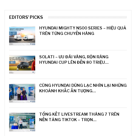
EDITORS' PICKS
HYUNDAI MIGHTY N500 SERIES – HIỆU QUẢ
TRÊN TỪNG CHUYẾN HÀNG
SOLATI – ƯU ĐÃI VÀNG, RỘN RÀNG
HYUNDAI CUP LÊN ĐẾN 80 TRIỆU…
CÙNG HYUNDAI DŨNG LẠC NHÌN LẠI NHỮNG
KHOẢNH KHẮC ẤN TƯỢNG…
TỔNG KẾT LIVESTREAM THÁNG 7 TRÊN
NỀN TẢNG TIKTOK – TRỌN…