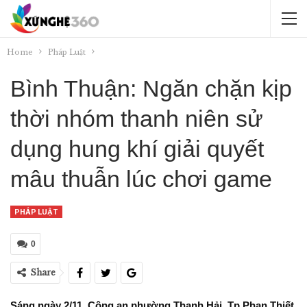
Home
Pháp Luật
Bình Thuận: Ngăn chặn kịp
thời nhóm thanh niên sử
dụng hung khí giải quyết
mâu thuẫn lúc chơi game
PHÁP LUẬT
0
Share
Sáng ngày 2/11, Công an phường Thanh Hải, Tp.Phan Thiết