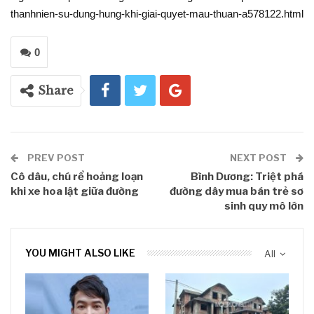
thanhnien-su-dung-hung-khi-giai-quyet-mau-thuan-a578122.html
0
Share
PREV POST
NEXT POST
Cô dâu, chú rể hoảng loạn
Bình Dương: Triệt phá
khi xe hoa lật giữa đường
đường dây mua bán trẻ sơ
sinh quy mô lớn
YOU MIGHT ALSO LIKE
All