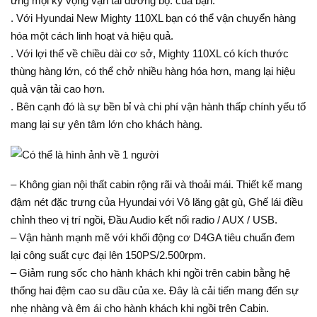
ứng mọi kỳ vọng vận tải đường bộ. của bạn:
. Với Hyundai New Mighty 110XL bạn có thể vận chuyển hàng
hóa một cách linh hoạt và hiệu quả.
. Với lợi thế về chiều dài cơ sở, Mighty 110XL có kích thước
thùng hàng lớn, có thể chở nhiều hàng hóa hơn, mang lại hiệu
quả vận tải cao hơn.
. Bên cạnh đó là sự bền bỉ và chi phí vận hành thấp chính yếu tố
mang lại sự yên tâm lớn cho khách hàng.
– Không gian nội thất cabin rộng rãi và thoải mái. Thiết kế mang
đậm nét đặc trưng của Hyundai với Vô lăng gật gù, Ghế lái điều
chỉnh theo vị trí ngồi, Đầu Audio kết nối radio / AUX / USB.
– Vận hành mạnh mẽ với khối động cơ D4GA tiêu chuẩn đem
lại công suất cực đại lên 150PS/2.500rpm.
– Giảm rung sốc cho hành khách khi ngồi trên cabin bằng hệ
thống hai đệm cao su dầu của xe. Đây là cải tiến mang đến sự
nhẹ nhàng và êm ái cho hành khách khi ngồi trên Cabin.