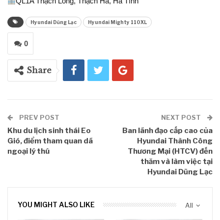
QL1A Thạch Long, Thạch Hà, Hà Tĩnh
Hyundai Dũng Lạc
Hyundai Mighty 110XL
0
Share
PREV POST
NEXT POST
Khu du lịch sinh thái Eo
Ban lãnh đạo cấp cao của
Gió, điểm tham quan dã
Hyundai Thành Công
ngoại lý thú
Thương Mại (HTCV) đến
thăm và làm việc tại
Hyundai Dũng Lạc
YOU MIGHT ALSO LIKE
All