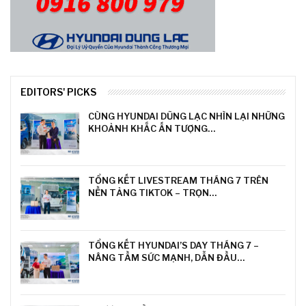
EDITORS' PICKS
CÙNG HYUNDAI DŨNG LẠC NHÌN LẠI NHỮNG
KHOẢNH KHẮC ẤN TƯỢNG…
TỔNG KẾT LIVESTREAM THÁNG 7 TRÊN
NỀN TẢNG TIKTOK – TRỌN…
TỔNG KẾT HYUNDAI’S DAY THÁNG 7 –
NÂNG TẦM SỨC MẠNH, DẪN ĐẦU…