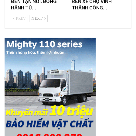
ĐẾN TẬN NƠI, ĐỒNG
BẾN XE CHỢ VINH
HÀNH TỪ…
THÀNH CÔNG…
PREV
NEXT