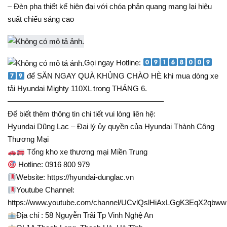
– Đèn pha thiết kế hiện đại với chóa phản quang mang lại hiệu
suất chiếu sáng cao
Gọi ngay Hotline:
để SĂN NGAY QUÀ KHỦNG CHÀO HÈ khi mua dòng xe
tải Hyundai Mighty 110XL trong THÁNG 6.
————————————————————–
Để biết thêm thông tin chi tiết vui lòng liên hệ:
Hyundai Dũng Lạc – Đại lý ủy quyền của Hyundai Thành Công
Thương Mại
Tổng kho xe thương mại Miền Trung
Hotline: 0916 800 979
Website: https://hyundai-dunglac.vn
Youtube Channel:
https://www.youtube.com/channel/UCvlQslHiAxLGgK3EqX2qbww
Địa chỉ : 58 Nguyễn Trãi Tp Vinh Nghệ An