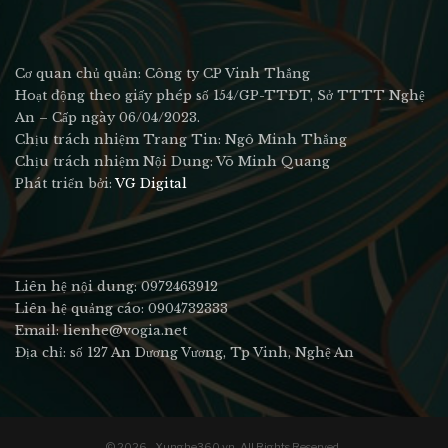
Cơ quan chủ quản: Công ty CP Vinh Thắng
Hoạt động theo giấy phép số 154/GP-TTĐT, Sở TTTT Nghệ
An – Cấp ngày 06/04/2023.
Chịu trách nhiệm Trang Tin: Ngô Minh Thắng
Chịu trách nhiệm Nội Dung: Võ Minh Quang
Phát triển bởi:
VG Digital
Liên hệ nội dung: 0972463912
Liên hệ quảng cáo: 0904732333
Email: lienhe@vogia.net
Địa chỉ: số 127 An Dương Vương, Tp Vinh, Nghệ An
© 2026 - Xunghe360.vn. All Rights Reserved.