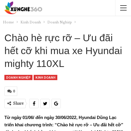
Home
Kinh Doanh
Doanh Nghiệp
Chào hè rực rỡ – Ưu đãi
hết cỡ khi mua xe Hyundai
mighty 110XL
DOANH NGHIỆP
KINH DOANH
0
Share
Từ ngày 01/06/ đến ngày 30/06/2022, Hyundai Dũng Lạc
triển khai chương trình: “Chào hè rực rỡ – Ưu đãi hết cỡ”