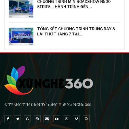
CHƯƠNG TRÌNH MINIROADSHOW N500
SERIES – HÀNH TRÌNH ĐẾN…
TỔNG KẾT CHƯƠNG TRÌNH TRƯNG BÀY &
LÁI THỬ THÁNG 7 TẠI…
® TRANG TIN ĐIỆN TỬ ТỔNG HỢP XỨ NGHỆ 360