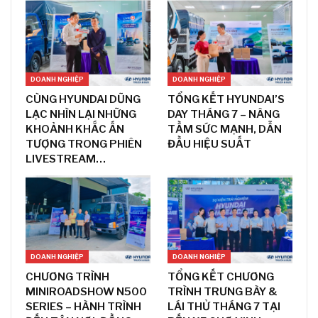
DOANH NGHIỆP
DOANH NGHIỆP
CÙNG HYUNDAI DŨNG
TỔNG KẾT HYUNDAI’S
LẠC NHÌN LẠI NHỮNG
DAY THÁNG 7 – NÂNG
KHOẢNH KHẮC ẤN
TẦM SỨC MẠNH, DẪN
TƯỢNG TRONG PHIÊN
ĐẦU HIỆU SUẤT
LIVESTREAM…
DOANH NGHIỆP
DOANH NGHIỆP
CHƯƠNG TRÌNH
TỔNG KẾT CHƯƠNG
MINIROADSHOW N500
TRÌNH TRƯNG BÀY &
SERIES – HÀNH TRÌNH
LÁI THỬ THÁNG 7 TẠI