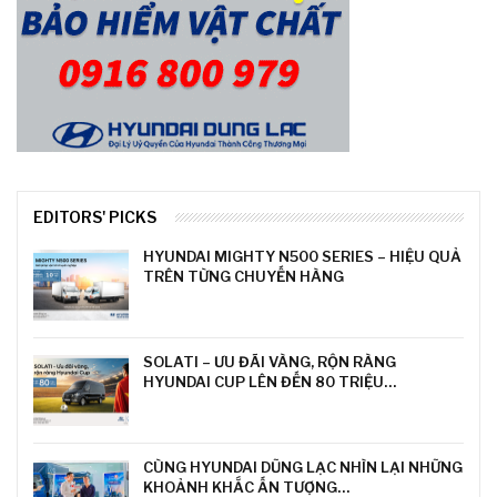
EDITORS' PICKS
HYUNDAI MIGHTY N500 SERIES – HIỆU QUẢ
TRÊN TỪNG CHUYẾN HÀNG
SOLATI – ƯU ĐÃI VÀNG, RỘN RÀNG
HYUNDAI CUP LÊN ĐẾN 80 TRIỆU…
CÙNG HYUNDAI DŨNG LẠC NHÌN LẠI NHỮNG
KHOẢNH KHẮC ẤN TƯỢNG…