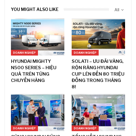
YOU MIGHT ALSO LIKE
All
DOANH NGHIỆP
DOANH NGHIỆP
HYUNDAI MIGHTY
SOLATI – ƯU ĐÃI VÀNG,
N500 SERIES – HIỆU
RỘN RÀNG HYUNDAI
QUẢ TRÊN TỪNG
CUP LÊN ĐẾN 80 TRIỆU
CHUYẾN HÀNG
ĐỒNG TRONG THÁNG
8!
DOANH NGHIỆP
DOANH NGHIỆP