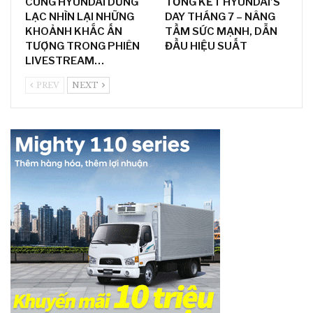
CÙNG HYUNDAI DŨNG
TỔNG KẾT HYUNDAI’S
LẠC NHÌN LẠI NHỮNG
DAY THÁNG 7 – NÂNG
KHOẢNH KHẮC ẤN
TẦM SỨC MẠNH, DẪN
TƯỢNG TRONG PHIÊN
ĐẦU HIỆU SUẤT
LIVESTREAM…
PREV
NEXT