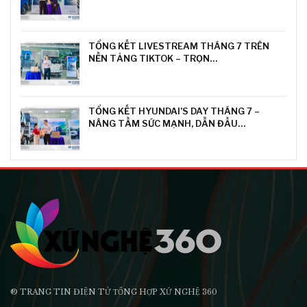
TỔNG KẾT LIVESTREAM THÁNG 7 TRÊN
NỀN TẢNG TIKTOK – TRỌN…
TỔNG KẾT HYUNDAI’S DAY THÁNG 7 –
NÂNG TẦM SỨC MẠNH, DẪN ĐẦU…
® TRANG TIN ĐIỆN TỬ ТỔNG HỢP XỨ NGHỆ 360