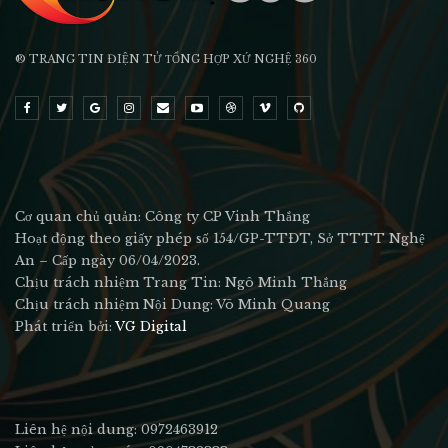
® TRANG TIN ĐIỆN TỬ ТỔNG HỢP XỨ NGHỆ 360
Cơ quan chủ quản: Công ty CP Vinh Thắng
Hoạt động theo giấy phép số 154/GP-TTĐT, Sở TTTT Nghệ
An – Cấp ngày 06/04/2023.
Chịu trách nhiệm Trang Tin: Ngô Minh Thắng
Chịu trách nhiệm Nội Dung: Võ Minh Quang
Phát triển bởi:
VG Digital
Liên hệ nội dung: 0972463912