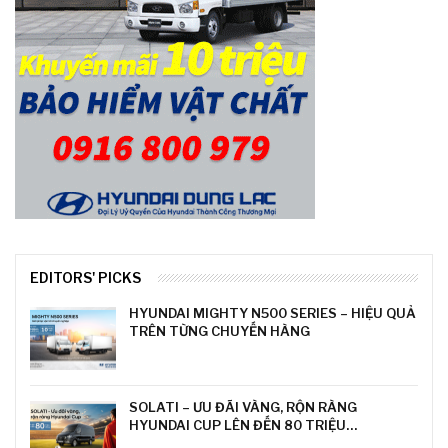
EDITORS' PICKS
HYUNDAI MIGHTY N500 SERIES – HIỆU QUẢ
TRÊN TỪNG CHUYẾN HÀNG
SOLATI – ƯU ĐÃI VÀNG, RỘN RÀNG
HYUNDAI CUP LÊN ĐẾN 80 TRIỆU…