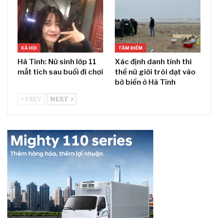
XÃ HỘI
TÂM ĐIỂM
Hà Tĩnh: Nữ sinh lớp 11
Xác định danh tính thi
mất tích sau buổi đi chơi
thể nữ giới trôi dạt vào
bờ biển ở Hà Tĩnh
PREV
NEXT