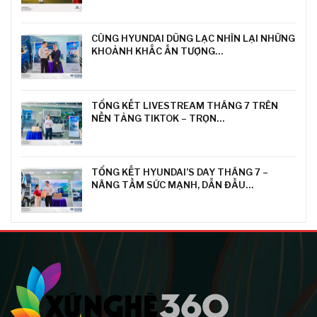
CÙNG HYUNDAI DŨNG LẠC NHÌN LẠI NHỮNG
KHOẢNH KHẮC ẤN TƯỢNG…
TỔNG KẾT LIVESTREAM THÁNG 7 TRÊN
NỀN TẢNG TIKTOK – TRỌN…
TỔNG KẾT HYUNDAI’S DAY THÁNG 7 –
NÂNG TẦM SỨC MẠNH, DẪN ĐẦU…