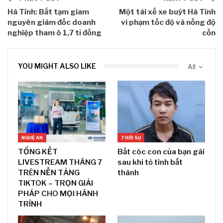
Hà Tĩnh: Bắt tạm giam
Một tài xế xe buýt Hà Tĩnh
nguyên giám đốc doanh
vi phạm tốc độ và nồng độ
nghiệp tham ô 1,7 tỉ đồng
cồn
YOU MIGHT ALSO LIKE
All
NGHỆ AN
THỜI SỰ
TỔNG KẾT
Bắt cóc con của bạn gái
LIVESTREAM THÁNG 7
sau khi tỏ tình bất
TRÊN NỀN TẢNG
thành
TIKTOK – TRỌN GIẢI
PHÁP CHO MỌI HÀNH
TRÌNH