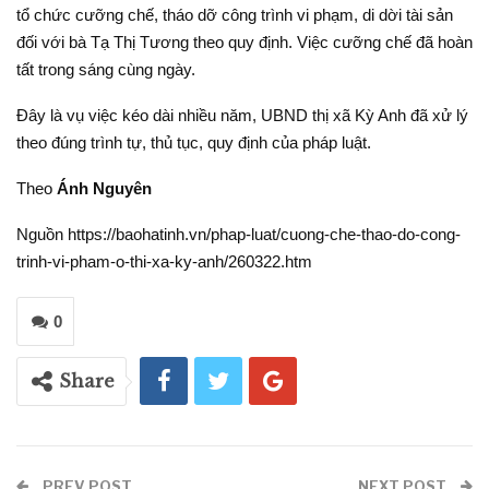
tổ chức cưỡng chế, tháo dỡ công trình vi phạm, di dời tài sản
đối với bà Tạ Thị Tương theo quy định. Việc cưỡng chế đã hoàn
tất trong sáng cùng ngày.
Đây là vụ việc kéo dài nhiều năm, UBND thị xã Kỳ Anh đã xử lý
theo đúng trình tự, thủ tục, quy định của pháp luật.
Theo
Ánh Nguyên
Nguồn https://baohatinh.vn/phap-luat/cuong-che-thao-do-cong-
trinh-vi-pham-o-thi-xa-ky-anh/260322.htm
0
Share
PREV POST
NEXT POST