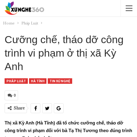
Home
Pháp Luật
Cưỡng chế, tháo dỡ công
trình vi phạm ở thị xã Kỳ
Anh
PHÁP LUẬT
HÀ TĨNH
TIN XỨ NGHỆ
0
Share
Thị xã Kỳ Anh (Hà Tĩnh) đã tổ chức cưỡng chế, tháo dỡ
công trình vi phạm đối với bà Tạ Thị Tương theo đúng trình