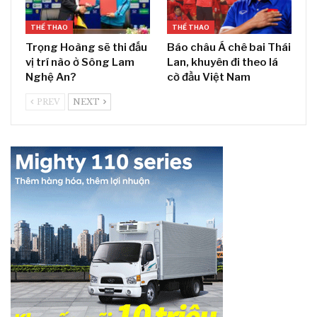
THỂ THAO
THỂ THAO
Trọng Hoàng sẽ thi đấu
Báo châu Á chê bai Thái
vị trí nào ở Sông Lam
Lan, khuyên đi theo lá
Nghệ An?
cờ đầu Việt Nam
PREV
NEXT