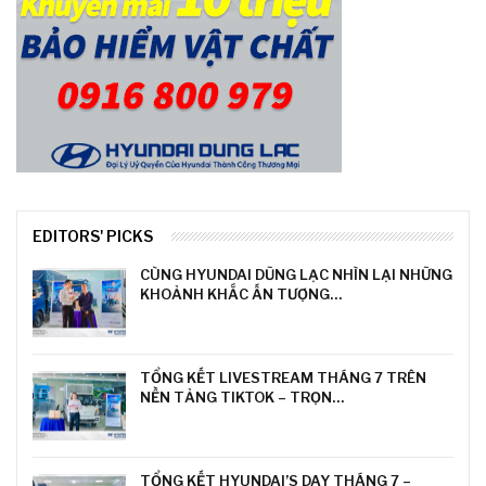
EDITORS' PICKS
CÙNG HYUNDAI DŨNG LẠC NHÌN LẠI NHỮNG
KHOẢNH KHẮC ẤN TƯỢNG…
TỔNG KẾT LIVESTREAM THÁNG 7 TRÊN
NỀN TẢNG TIKTOK – TRỌN…
TỔNG KẾT HYUNDAI’S DAY THÁNG 7 –