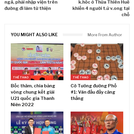
ngã, phải nhập viện trên
k.hốc ở Thừa Thiên Huế
đường đi làm từ thiện
khiến 4 người t.ử v.ong tại
chỗ
YOU MIGHT ALSO LIKE
More From Author
THỂ THAO
THỂ THAO
Bốc thăm, chia bảng
Cờ Tướng đường Phố
vòng chung kết giải
#1: Ván đấu đầy căng
U21 quốc gia Thanh
thẳng
Niên 2022