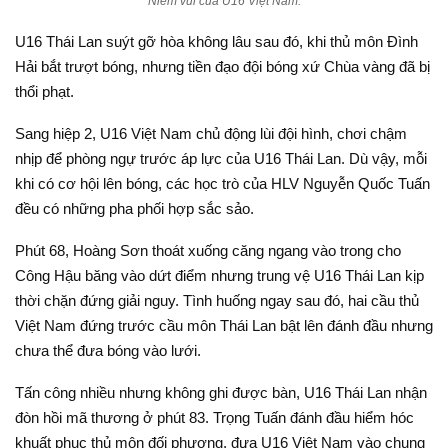
Niềm vui của U16 Việt Nam.
U16 Thái Lan suýt gỡ hòa không lâu sau đó, khi thủ môn Đình
Hải bắt trượt bóng, nhưng tiền đạo đội bóng xứ Chùa vàng đã bị
thổi phạt.
Sang hiệp 2, U16 Việt Nam chủ động lùi đội hình, chơi chậm
nhịp để phòng ngự trước áp lực của U16 Thái Lan. Dù vậy, mỗi
khi có cơ hội lên bóng, các học trò của HLV Nguyễn Quốc Tuấn
đều có những pha phối hợp sắc sảo.
Phút 68, Hoàng Sơn thoát xuống căng ngang vào trong cho
Công Hậu băng vào dứt điểm nhưng trung vệ U16 Thái Lan kịp
thời chặn đứng giải nguy. Tình huống ngay sau đó, hai cầu thủ
Việt Nam đứng trước cầu môn Thái Lan bật lên đánh đầu nhưng
chưa thể đưa bóng vào lưới.
Tấn công nhiều nhưng không ghi được bàn, U16 Thái Lan nhận
đòn hồi mã thương ở phút 83. Trọng Tuấn đánh đầu hiểm hóc
khuất phục thủ môn đối phương, đưa U16 Việt Nam vào chung