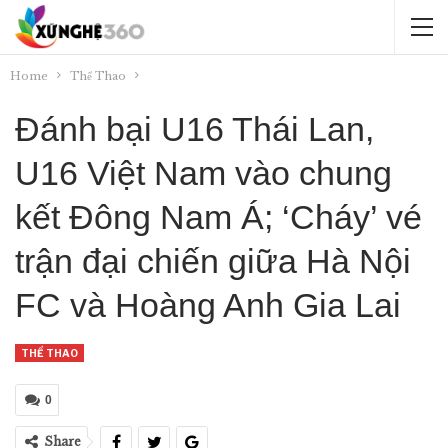
Home
Thể Thao
Đánh bại U16 Thái Lan,
U16 Việt Nam vào chung
kết Đông Nam Á; ‘Cháy’ vé
trận đại chiến giữa Hà Nội
FC và Hoàng Anh Gia Lai
THỂ THAO
0
Share