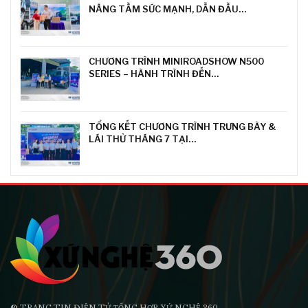
NÂNG TẦM SỨC MẠNH, DẪN ĐẦU…
CHƯƠNG TRÌNH MINIROADSHOW N500
SERIES – HÀNH TRÌNH ĐẾN…
TỔNG KẾT CHƯƠNG TRÌNH TRƯNG BÀY &
LÁI THỬ THÁNG 7 TẠI…
® TRANG TIN ĐIỆN TỬ ТỔNG HỢP XỨ NGHỆ 360