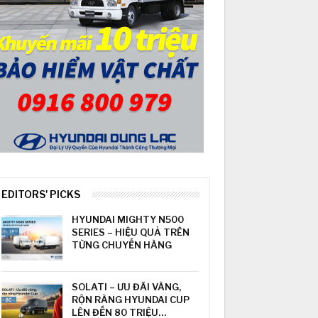
EDITORS' PICKS
HYUNDAI MIGHTY N500
SERIES – HIỆU QUẢ TRÊN
TỪNG CHUYẾN HÀNG
SOLATI – ƯU ĐÃI VÀNG,
RỘN RÀNG HYUNDAI CUP
LÊN ĐẾN 80 TRIỆU…