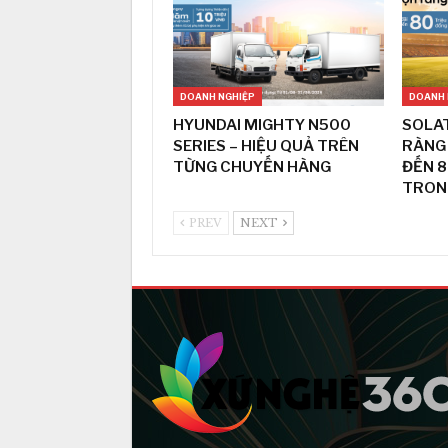
DOANH NGHIỆP
DOANH 
HYUNDAI MIGHTY N500
SOLAT
SERIES – HIỆU QUẢ TRÊN
RÀNG 
TỪNG CHUYẾN HÀNG
ĐẾN 8
TRON
PREV
NEXT