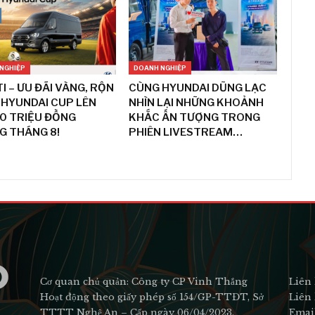
NGHIỆP
DOANH NGHIỆP
I – ƯU ĐÃI VÀNG, RỘN
CÙNG HYUNDAI DŨNG LẠC
HYUNDAI CUP LÊN
NHÌN LẠI NHỮNG KHOẢNH
0 TRIỆU ĐỒNG
KHẮC ẤN TƯỢNG TRONG
G THÁNG 8!
PHIÊN LIVESTREAM…
Cơ quan chủ quản: Công ty CP Vinh Thắng
Liên 
Hoạt động theo giấy phép số 154/GP-TTĐT, Sở
Liên 
TTTT Nghệ An – Cấp ngày 06/04/2023.
Emai