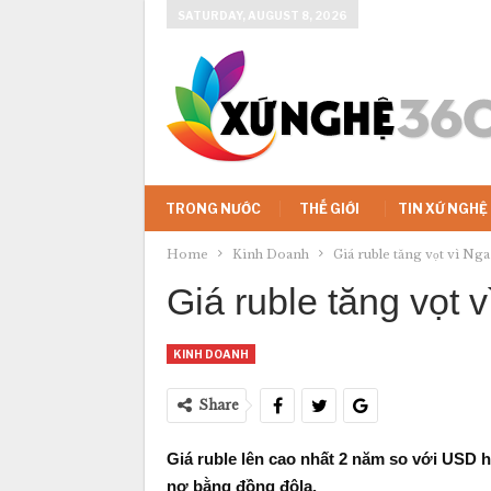
SATURDAY, AUGUST 8, 2026
TRONG NƯỚC
THẾ GIỚI
TIN XỨ NGHỆ
Home
Kinh Doanh
Giá ruble tăng vọt vì Ng
Giá ruble tăng vọt
KINH DOANH
Share
Giá ruble lên cao nhất 2 năm so với USD 
nợ bằng đồng đôla.