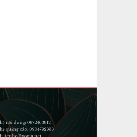
hệ nội dung: 0972463912
hệ quảng cáo: 0904732333
l: lienhe@vogia.net