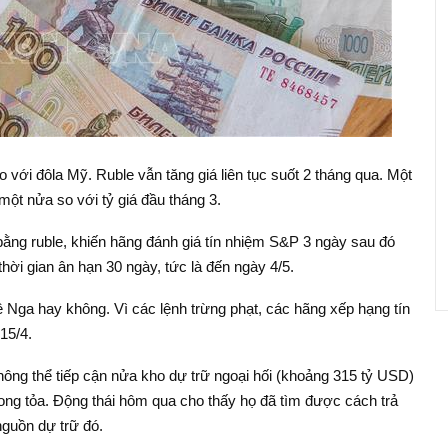
so với đôla Mỹ. Ruble vẫn tăng giá liên tục suốt 2 tháng qua. Một
ột nửa so với tỷ giá đầu tháng 3.
bằng ruble, khiến hãng đánh giá tín nhiệm S&P 3 ngày sau đó
ời gian ân hạn 30 ngày, tức là đến ngày 4/5.
ề Nga hay không. Vì các lệnh trừng phạt, các hãng xếp hạng tín
15/4.
hông thể tiếp cận nửa kho dự trữ ngoại hối (khoảng 315 tỷ USD)
ng tỏa. Động thái hôm qua cho thấy họ đã tìm được cách trả
guồn dự trữ đó.