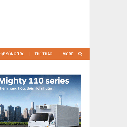
SIGN IN
HỊP SỐNG TRẺ
THỂ THAO
MORE