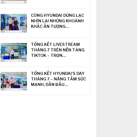
CÙNG HYUNDAI DŨNG LẠC
NHÌN LẠI NHỮNG KHOẢNH
KHẮC ẤN TƯỢNG…
TỔNG KẾT LIVESTREAM
THÁNG 7 TRÊN NỀN TẢNG
TIKTOK – TRỌN…
TỔNG KẾT HYUNDAI’S DAY
THÁNG 7 – NÂNG TẦM SỨC
MẠNH, DẪN ĐẦU…