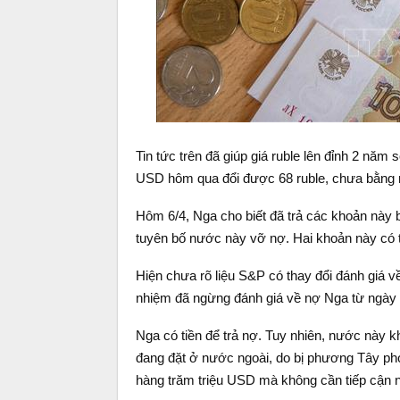
Tin tức trên đã giúp giá ruble lên đỉnh 2 năm 
USD hôm qua đổi được 68 ruble, chưa bằng m
Hôm 6/4, Nga cho biết đã trả các khoản này 
tuyên bố nước này vỡ nợ. Hai khoản này có th
Hiện chưa rõ liệu S&P có thay đổi đánh giá v
nhiệm đã ngừng đánh giá về nợ Nga từ ngày 
Nga có tiền để trả nợ. Tuy nhiên, nước này k
đang đặt ở nước ngoài, do bị phương Tây pho
hàng trăm triệu USD mà không cần tiếp cận n