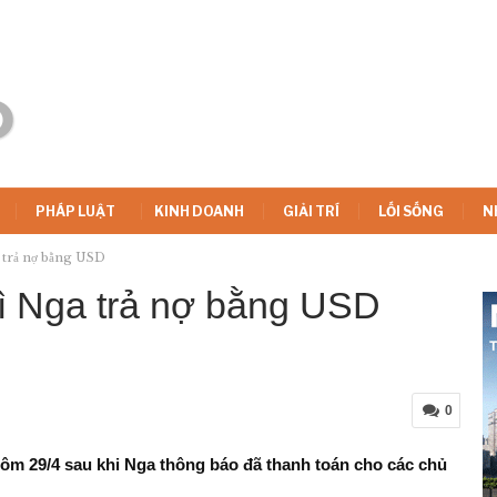
PHÁP LUẬT
KINH DOANH
GIẢI TRÍ
LỐI SỐNG
N
a trả nợ bằng USD
 vì Nga trả nợ bằng USD
0
hôm 29/4 sau khi Nga thông báo đã thanh toán cho các chủ