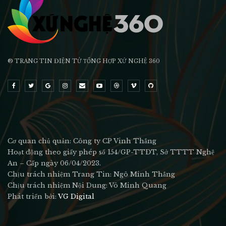
® TRANG TIN ĐIỆN TỬ ТỔNG HỢP XỨ NGHỆ 360
Cơ quan chủ quản: Công ty CP Vinh Thắng
Hoạt động theo giấy phép số 154/GP-TTĐT, Sở TTTT Nghệ
An – Cấp ngày 06/04/2023.
Chịu trách nhiệm Trang Tin: Ngô Minh Thắng
Chịu trách nhiệm Nội Dung: Võ Minh Quang
Phát triển bởi:
VG Digital