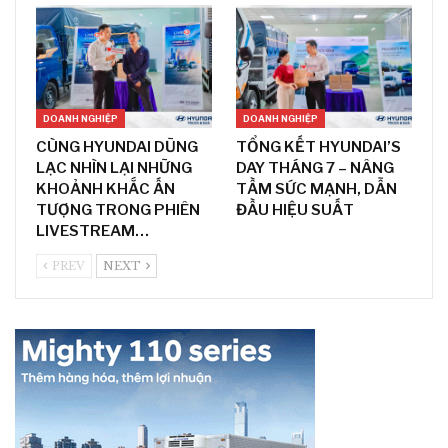
DOANH NGHIỆP
DOANH NGHIỆP
CÙNG HYUNDAI DŨNG
TỔNG KẾT HYUNDAI’S
LẠC NHÌN LẠI NHỮNG
DAY THÁNG 7 – NÂNG
KHOẢNH KHẮC ẤN
TẦM SỨC MẠNH, DẪN
TƯỢNG TRONG PHIÊN
ĐẦU HIỆU SUẤT
LIVESTREAM…
PREV
NEXT