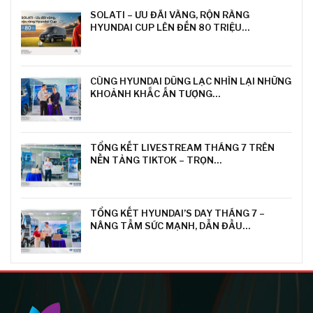
SOLATI – ƯU ĐÃI VÀNG, RỘN RÀNG
HYUNDAI CUP LÊN ĐẾN 80 TRIỆU…
CÙNG HYUNDAI DŨNG LẠC NHÌN LẠI NHỮNG
KHOẢNH KHẮC ẤN TƯỢNG…
TỔNG KẾT LIVESTREAM THÁNG 7 TRÊN
NỀN TẢNG TIKTOK – TRỌN…
TỔNG KẾT HYUNDAI’S DAY THÁNG 7 –
NÂNG TẦM SỨC MẠNH, DẪN ĐẦU…