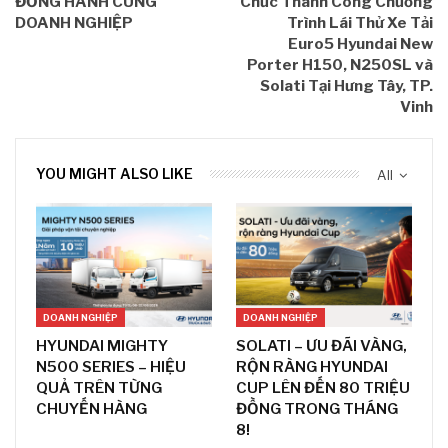
ĐỒNG HÀNH CÙNG
Chức Thành Công Chương
DOANH NGHIỆP
Trình Lái Thử Xe Tải
Euro5 Hyundai New
Porter H150, N250SL và
Solati Tại Hưng Tây, TP.
Vinh
YOU MIGHT ALSO LIKE
All
DOANH NGHIỆP
DOANH NGHIỆP
HYUNDAI MIGHTY
SOLATI – ƯU ĐÃI VÀNG,
N500 SERIES – HIỆU
RỘN RÀNG HYUNDAI
QUẢ TRÊN TỪNG
CUP LÊN ĐẾN 80 TRIỆU
CHUYẾN HÀNG
ĐỒNG TRONG THÁNG
8!