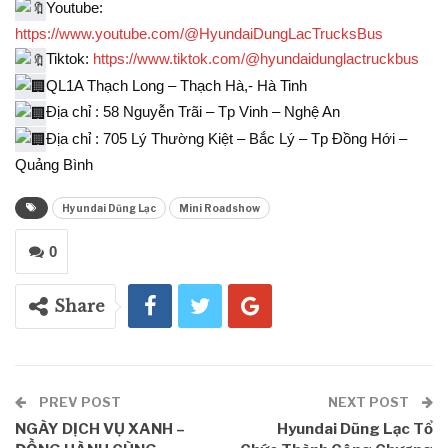
Youtube:
https://www.youtube.com/@HyundaiDungLacTrucksBus
Tiktok:
https://www.tiktok.com/@hyundaidunglactruckbus
QL1A Thạch Long – Thạch Hà,- Hà Tinh
Địa chỉ : 58 Nguyễn Trãi – Tp Vinh – Nghệ An
Địa chỉ : 705 Lý Thường Kiệt – Bắc Lý – Tp Đồng Hới –
Quảng Bình
Hyundai Dũng Lạc
Mini Roadshow
0
Share
PREV POST
NEXT POST
NGÀY DỊCH VỤ XANH –
Hyundai Dũng Lạc Tổ