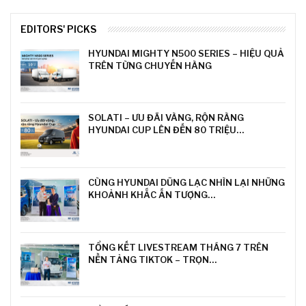
EDITORS' PICKS
HYUNDAI MIGHTY N500 SERIES – HIỆU QUẢ
TRÊN TỪNG CHUYẾN HÀNG
SOLATI – ƯU ĐÃI VÀNG, RỘN RÀNG
HYUNDAI CUP LÊN ĐẾN 80 TRIỆU…
CÙNG HYUNDAI DŨNG LẠC NHÌN LẠI NHỮNG
KHOẢNH KHẮC ẤN TƯỢNG…
TỔNG KẾT LIVESTREAM THÁNG 7 TRÊN
NỀN TẢNG TIKTOK – TRỌN…