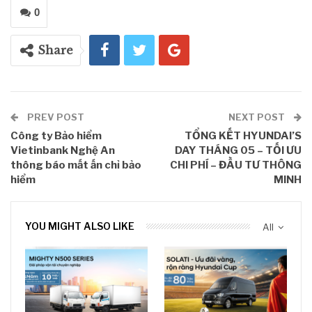
0
Share
PREV POST
NEXT POST
Công ty Bảo hiểm
TỔNG KẾT HYUNDAI’S
Vietinbank Nghệ An
DAY THÁNG 05 – TỐI ƯU
thông báo mất ấn chỉ bảo
CHI PHÍ – ĐẦU TƯ THÔNG
hiểm
MINH
YOU MIGHT ALSO LIKE
All