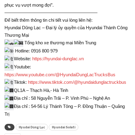
phục vụ vượt mong đợi”.
————————————————————–
Để biết thêm thông tin chi tiết vui lòng liên hệ:
Hyundai Dũng Lạc – Đại lý ủy quyền của Hyundai Thành Công
Thương Mại
Tổng kho xe thương mại Miền Trung
Hotline: 0916 800 979
Website:
https://hyundai-dunglac.vn
Youtube:
https://www.youtube.com/@HyundaiDungLacTrucksBus
Tiktok:
https://www.tiktok.com/@hyundaidunglactruckbus
QL1A – Thạch Hà,- Hà Tinh
Địa chỉ : 58 Nguyễn Trãi – P. Vinh Phú – Nghệ An
Địa chỉ : 54-56 Lý Thánh Tông – P. Đồng Thuận – Quảng
Trị
Hyudai Dũng Lạc
Hyundai Solati