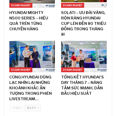
DOANH NGHIỆP
DOANH NGHIỆP
HYUNDAI MIGHTY
SOLATI – ƯU ĐÃI VÀNG,
N500 SERIES – HIỆU
RỘN RÀNG HYUNDAI
QUẢ TRÊN TỪNG
CUP LÊN ĐẾN 80 TRIỆU
CHUYẾN HÀNG
ĐỒNG TRONG THÁNG
8!
DOANH NGHIỆP
DOANH NGHIỆP
CÙNG HYUNDAI DŨNG
TỔNG KẾT HYUNDAI’S
LẠC NHÌN LẠI NHỮNG
DAY THÁNG 7 – NÂNG
KHOẢNH KHẮC ẤN
TẦM SỨC MẠNH, DẪN
TƯỢNG TRONG PHIÊN
ĐẦU HIỆU SUẤT
LIVESTREAM…
PREV
NEXT