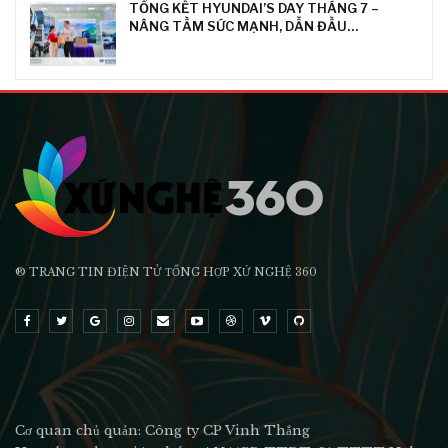
TỔNG KẾT HYUNDAI’S DAY THÁNG 7 –
NÂNG TẦM SỨC MẠNH, DẪN ĐẦU…
® TRANG TIN ĐIỆN TỬ ТỔNG HỢP XỨ NGHỆ 360
Cơ quan chủ quản: Công ty CP Vinh Thắng