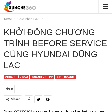
Home
Chưa Phân Loại
KHỞI ĐỘNG CHƯƠNG
TRÌNH BEFORE SERVICE
CÙNG HYUNDAI DŨNG
LẠC
CHƯA PHÂN LOẠI
DOANH NGHIỆP
KINH DOANH
0
Share
Ngày 22/06/2023 vừa qua, Hyundai Dũng Lạc kết hợp cùng