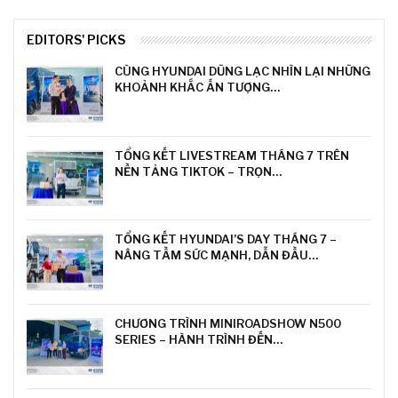
EDITORS' PICKS
CÙNG HYUNDAI DŨNG LẠC NHÌN LẠI NHỮNG
KHOẢNH KHẮC ẤN TƯỢNG…
TỔNG KẾT LIVESTREAM THÁNG 7 TRÊN
NỀN TẢNG TIKTOK – TRỌN…
TỔNG KẾT HYUNDAI’S DAY THÁNG 7 –
NÂNG TẦM SỨC MẠNH, DẪN ĐẦU…
CHƯƠNG TRÌNH MINIROADSHOW N500
SERIES – HÀNH TRÌNH ĐẾN…