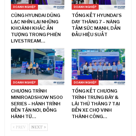
DOANH NGHIỆP
DOANH NGHIỆP
CÙNG HYUNDAI DŨNG
TỔNG KẾT HYUNDAI’S
LẠC NHÌN LẠI NHỮNG
DAY THÁNG 7 – NÂNG
KHOẢNH KHẮC ẤN
TẦM SỨC MẠNH, DẪN
TƯỢNG TRONG PHIÊN
ĐẦU HIỆU SUẤT
LIVESTREAM…
DOANH NGHIỆP
DOANH NGHIỆP
CHƯƠNG TRÌNH
TỔNG KẾT CHƯƠNG
MINIROADSHOW N500
TRÌNH TRƯNG BÀY &
SERIES – HÀNH TRÌNH
LÁI THỬ THÁNG 7 TẠI
ĐẾN TẬN NƠI, ĐỒNG
BẾN XE CHỢ VINH
HÀNH TỪ…
THÀNH CÔNG…
PREV
NEXT