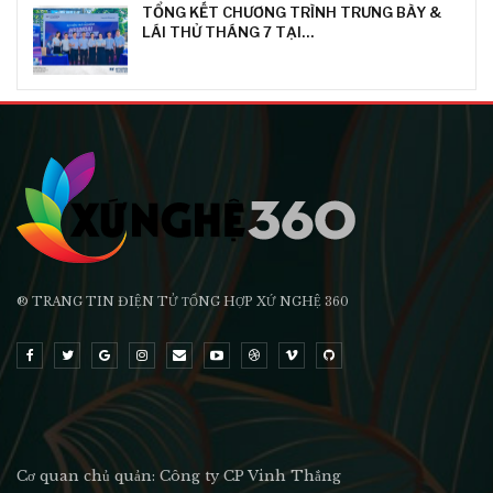
TỔNG KẾT CHƯƠNG TRÌNH TRƯNG BÀY &
LÁI THỬ THÁNG 7 TẠI…
® TRANG TIN ĐIỆN TỬ ТỔNG HỢP XỨ NGHỆ 360
Cơ quan chủ quản: Công ty CP Vinh Thắng