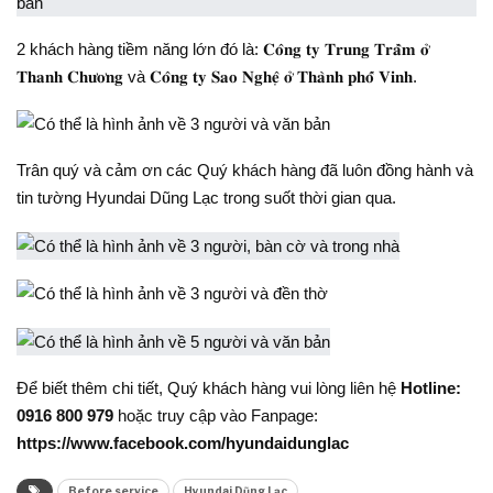
2 khách hàng tiềm năng lớn đó là: 𝐂𝐨̂𝐧𝐠 𝐭𝐲 𝐓𝐫𝐮𝐧𝐠 𝐓𝐫𝐚̂̀𝐦 𝐨̛̉
𝐓𝐡𝐚𝐧𝐡 𝐂𝐡𝐮̛𝐨̛𝐧𝐠 và 𝐂𝐨̂𝐧𝐠 𝐭𝐲 𝐒𝐚𝐨 𝐍𝐠𝐡𝐞̣̂ 𝐨̛̉ 𝐓𝐡𝐚̀𝐧𝐡 𝐩𝐡𝐨̂́ 𝐕𝐢𝐧𝐡.
Trân quý và cảm ơn các Quý khách hàng đã luôn đồng hành và
tin tường Hyundai Dũng Lạc trong suốt thời gian qua.
Để biết thêm chi tiết, Quý khách hàng vui lòng liên hệ
Hotline:
0916 800 979
hoặc truy cập vào Fanpage:
https://www.facebook.com/hyundaidunglac
Before service
Hyundai Dũng Lạc