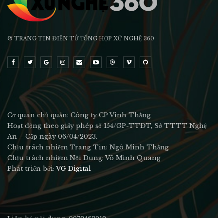
® TRANG TIN ĐIỆN TỬ ТỔNG HỢP XỨ NGHỆ 360
Cơ quan chủ quản: Công ty CP Vinh Thắng
Hoạt động theo giấy phép số 154/GP-TTĐT, Sở TTTT Nghệ
An – Cấp ngày 06/04/2023.
Chịu trách nhiệm Trang Tin: Ngô Minh Thắng
Chịu trách nhiệm Nội Dung: Võ Minh Quang
Phát triển bởi:
VG Digital