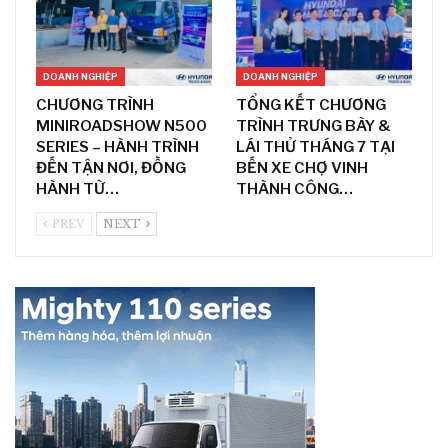
DOANH NGHIỆP
DOANH NGHIỆP
CHƯƠNG TRÌNH
TỔNG KẾT CHƯƠNG
MINIROADSHOW N500
TRÌNH TRƯNG BÀY &
SERIES – HÀNH TRÌNH
LÁI THỬ THÁNG 7 TẠI
ĐẾN TẬN NƠI, ĐỒNG
BẾN XE CHỢ VINH
HÀNH TỪ…
THÀNH CÔNG…
PREV
NEXT