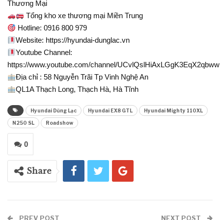
Thương Mại
Tổng kho xe thương mại Miền Trung
Hotline: 0916 800 979
Website: https://hyundai-dunglac.vn
Youtube Channel:
https://www.youtube.com/channel/UCvlQslHiAxLGgK3EqX2qbww
Địa chỉ : 58 Nguyễn Trãi Tp Vinh Nghệ An
QL1A Thạch Long, Thạch Hà, Hà Tĩnh
Hyundai Dũng Lạc
Hyundai EX8 GTL
Hyundai Mighty 110XL
N250 SL
Roadshow
0
Share
PREV POST
NEXT POST