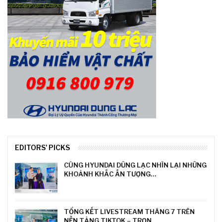
EDITORS' PICKS
CÙNG HYUNDAI DŨNG LẠC NHÌN LẠI NHỮNG
KHOẢNH KHẮC ẤN TƯỢNG…
TỔNG KẾT LIVESTREAM THÁNG 7 TRÊN
NỀN TẢNG TIKTOK – TRỌN…