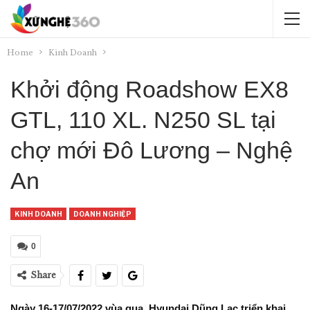
Home
Kinh Doanh
Khởi động Roadshow EX8
GTL, 110 XL. N250 SL tại
chợ mới Đô Lương – Nghệ
An
KINH DOANH
DOANH NGHIỆP
0
Share
Ngày 16-17/07/2022 vùa qua, Hyundai Dũng Lạc triển khai