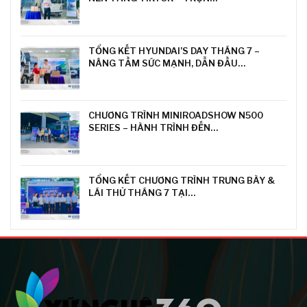
TỔNG KẾT HYUNDAI’S DAY THÁNG 7 –
NÂNG TẦM SỨC MẠNH, DẪN ĐẦU…
CHƯƠNG TRÌNH MINIROADSHOW N500
SERIES – HÀNH TRÌNH ĐẾN…
TỔNG KẾT CHƯƠNG TRÌNH TRƯNG BÀY &
LÁI THỬ THÁNG 7 TẠI…