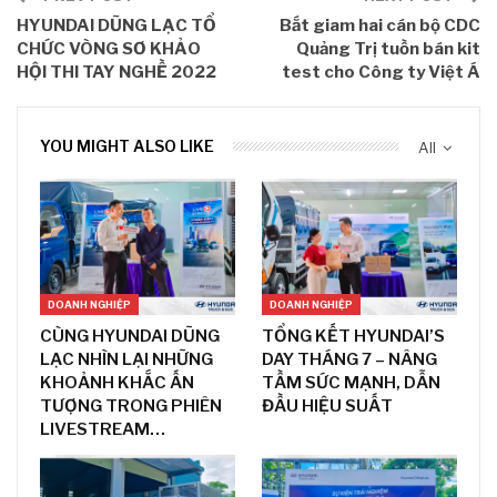
HYUNDAI DŨNG LẠC TỔ
Bắt giam hai cán bộ CDC
CHỨC VÒNG SƠ KHẢO
Quảng Trị tuồn bán kit
HỘI THI TAY NGHỀ 2022
test cho Công ty Việt Á
YOU MIGHT ALSO LIKE
All
DOANH NGHIỆP
DOANH NGHIỆP
CÙNG HYUNDAI DŨNG
TỔNG KẾT HYUNDAI’S
LẠC NHÌN LẠI NHỮNG
DAY THÁNG 7 – NÂNG
KHOẢNH KHẮC ẤN
TẦM SỨC MẠNH, DẪN
TƯỢNG TRONG PHIÊN
ĐẦU HIỆU SUẤT
LIVESTREAM…