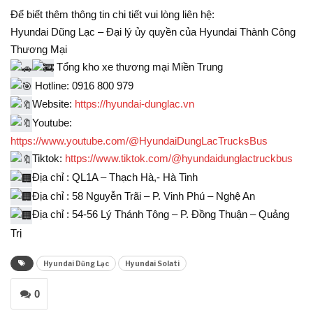
Để biết thêm thông tin chi tiết vui lòng liên hệ:
Hyundai Dũng Lạc – Đại lý ủy quyền của Hyundai Thành Công
Thương Mại
Tổng kho xe thương mại Miền Trung
Hotline: 0916 800 979
Website:
https://hyundai-dunglac.vn
Youtube:
https://www.youtube.com/@HyundaiDungLacTrucksBus
Tiktok:
https://www.tiktok.com/@hyundaidunglactruckbus
Địa chỉ :
QL1A – Thạch Hà,- Hà Tinh
Địa chỉ : 58 Nguyễn Trãi – P. Vinh Phú – Nghệ An
Địa chỉ : 54-56 Lý Thánh Tông – P. Đồng Thuận – Quảng
Trị
Hyundai Dũng Lạc
Hyundai Solati
0