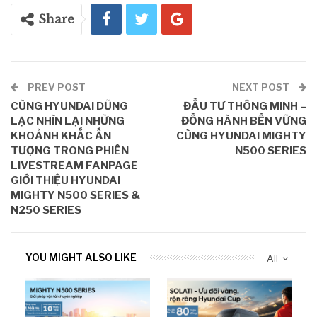
Share
PREV POST
NEXT POST
CÙNG HYUNDAI DŨNG
ĐẦU TƯ THÔNG MINH –
LẠC NHÌN LẠI NHỮNG
ĐỒNG HÀNH BỀN VỮNG
KHOẢNH KHẮC ẤN
CÙNG HYUNDAI MIGHTY
TƯỢNG TRONG PHIÊN
N500 SERIES
LIVESTREAM FANPAGE
GIỚI THIỆU HYUNDAI
MIGHTY N500 SERIES &
N250 SERIES
YOU MIGHT ALSO LIKE
All