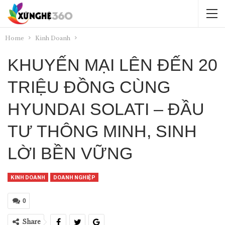
Home
Kinh Doanh
KHUYẾN MẠI LÊN ĐẾN 20
TRIỆU ĐỒNG CÙNG
HYUNDAI SOLATI – ĐẦU
TƯ THÔNG MINH, SINH
LỜI BỀN VỮNG
KINH DOANH
DOANH NGHIỆP
0
Share