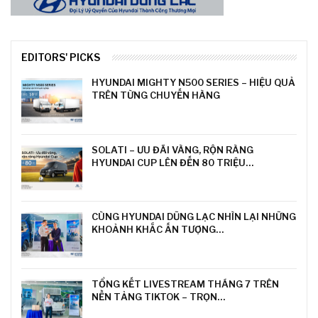
EDITORS' PICKS
HYUNDAI MIGHTY N500 SERIES – HIỆU QUẢ
TRÊN TỪNG CHUYẾN HÀNG
SOLATI – ƯU ĐÃI VÀNG, RỘN RÀNG
HYUNDAI CUP LÊN ĐẾN 80 TRIỆU…
CÙNG HYUNDAI DŨNG LẠC NHÌN LẠI NHỮNG
KHOẢNH KHẮC ẤN TƯỢNG…
TỔNG KẾT LIVESTREAM THÁNG 7 TRÊN
NỀN TẢNG TIKTOK – TRỌN…