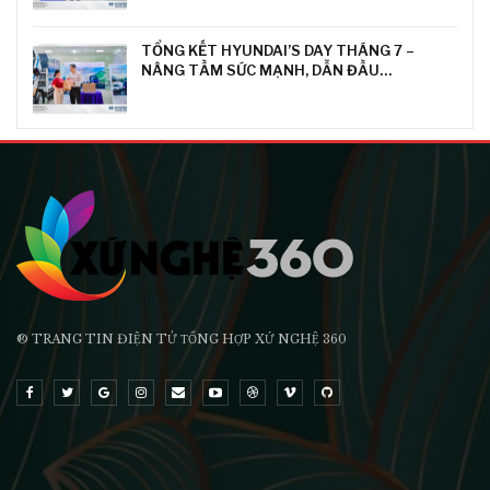
TỔNG KẾT HYUNDAI’S DAY THÁNG 7 –
NÂNG TẦM SỨC MẠNH, DẪN ĐẦU…
® TRANG TIN ĐIỆN TỬ ТỔNG HỢP XỨ NGHỆ 360