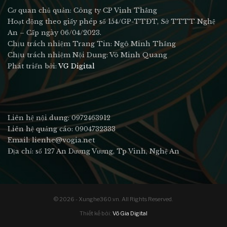
Cơ quan chủ quản: Công ty CP Vinh Thắng
Hoạt động theo giấy phép số 154/GP-TTĐT, Sở TTTT Nghệ
An – Cấp ngày 06/04/2023.
Chịu trách nhiệm Trang Tin: Ngô Minh Thắng
Chịu trách nhiệm Nội Dung: Võ Minh Quang
Phát triển bởi:
VG Digital
Liên hệ nội dung: 0972463912
Liên hệ quảng cáo: 0904732333
Email: lienhe@vogia.net
Địa chỉ: số 127 An Dương Vương, Tp Vinh, Nghệ An
© 2026 - Xunghe360.vn. All Rights Reserved.
Thiết kế bởi:
Võ Gia Digital