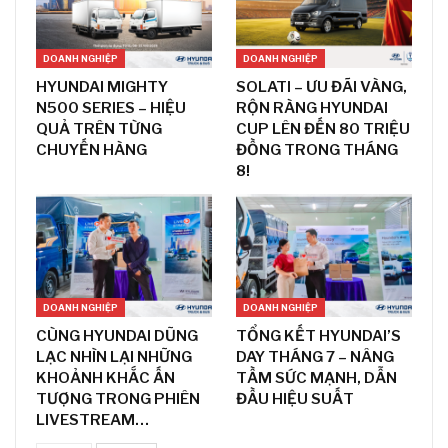
DOANH NGHIỆP
DOANH NGHIỆP
HYUNDAI MIGHTY
SOLATI – ƯU ĐÃI VÀNG,
N500 SERIES – HIỆU
RỘN RÀNG HYUNDAI
QUẢ TRÊN TỪNG
CUP LÊN ĐẾN 80 TRIỆU
CHUYẾN HÀNG
ĐỒNG TRONG THÁNG
8!
DOANH NGHIỆP
DOANH NGHIỆP
CÙNG HYUNDAI DŨNG
TỔNG KẾT HYUNDAI’S
LẠC NHÌN LẠI NHỮNG
DAY THÁNG 7 – NÂNG
KHOẢNH KHẮC ẤN
TẦM SỨC MẠNH, DẪN
TƯỢNG TRONG PHIÊN
ĐẦU HIỆU SUẤT
LIVESTREAM…