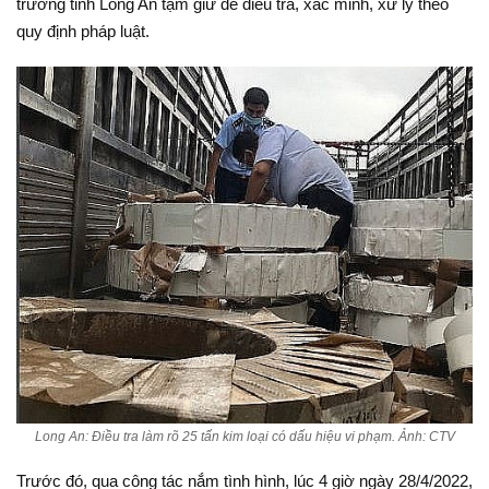
trường tỉnh Long An tạm giữ để điều tra, xác minh, xử lý theo
quy định pháp luật.
Long An: Điều tra làm rõ 25 tấn kim loại có dấu hiệu vi phạm. Ảnh: CTV
Trước đó, qua công tác nắm tình hình, lúc 4 giờ ngày 28/4/2022,