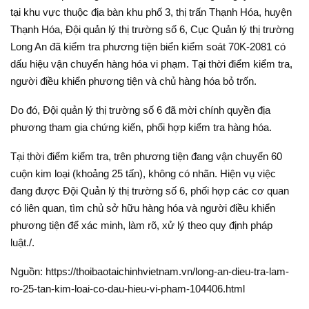
tại khu vực thuộc địa bàn khu phố 3, thị trấn Thạnh Hóa, huyện
Thạnh Hóa, Đội quản lý thị trường số 6, Cục Quản lý thị trường
Long An đã kiểm tra phương tiện biển kiểm soát 70K-2081 có
dấu hiệu vận chuyển hàng hóa vi phạm. Tại thời điểm kiểm tra,
người điều khiển phương tiện và chủ hàng hóa bỏ trốn.
Do đó, Đội quản lý thị trường số 6 đã mời chính quyền địa
phương tham gia chứng kiến, phối hợp kiểm tra hàng hóa.
Tại thời điểm kiểm tra, trên phương tiện đang vận chuyển 60
cuộn kim loại (khoảng 25 tấn), không có nhãn. Hiện vụ việc
đang được Đội Quản lý thị trường số 6, phối hợp các cơ quan
có liên quan, tìm chủ sở hữu hàng hóa và người điều khiển
phương tiện để xác minh, làm rõ, xử lý theo quy định pháp
luật./.
Nguồn: https://thoibaotaichinhvietnam.vn/long-an-dieu-tra-lam-
ro-25-tan-kim-loai-co-dau-hieu-vi-pham-104406.html