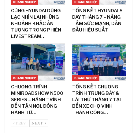
DOANH NGHIỆP
DOANH NGHIỆP
CÙNG HYUNDAI DŨNG
TỔNG KẾT HYUNDAI’S
LẠC NHÌN LẠI NHỮNG
DAY THÁNG 7 – NÂNG
KHOẢNH KHẮC ẤN
TẦM SỨC MẠNH, DẪN
TƯỢNG TRONG PHIÊN
ĐẦU HIỆU SUẤT
LIVESTREAM…
DOANH NGHIỆP
DOANH NGHIỆP
CHƯƠNG TRÌNH
TỔNG KẾT CHƯƠNG
MINIROADSHOW N500
TRÌNH TRƯNG BÀY &
SERIES – HÀNH TRÌNH
LÁI THỬ THÁNG 7 TẠI
ĐẾN TẬN NƠI, ĐỒNG
BẾN XE CHỢ VINH
HÀNH TỪ…
THÀNH CÔNG…
PREV
NEXT