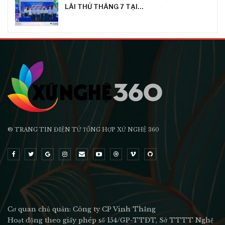
LÁI THỬ THÁNG 7 TẠI…
® TRANG TIN ĐIỆN TỬ ТỔNG HỢP XỨ NGHỆ 360
Cơ quan chủ quản: Công ty CP Vinh Thắng
Hoạt động theo giấy phép số 154/GP-TTĐT, Sở TTTT Nghệ