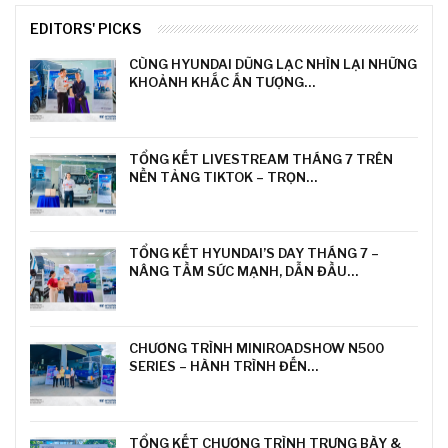
EDITORS' PICKS
CÙNG HYUNDAI DŨNG LẠC NHÌN LẠI NHỮNG
KHOẢNH KHẮC ẤN TƯỢNG…
TỔNG KẾT LIVESTREAM THÁNG 7 TRÊN
NỀN TẢNG TIKTOK – TRỌN…
TỔNG KẾT HYUNDAI’S DAY THÁNG 7 –
NÂNG TẦM SỨC MẠNH, DẪN ĐẦU…
CHƯƠNG TRÌNH MINIROADSHOW N500
SERIES – HÀNH TRÌNH ĐẾN…
TỔNG KẾT CHƯƠNG TRÌNH TRƯNG BÀY &