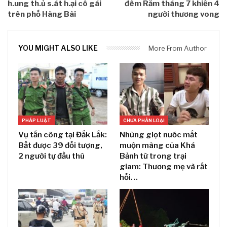
h.ung th.ủ s.át h.ại cô gái
đêm Rằm tháng 7 khiến 4
trên phố Hàng Bài
người thương vong
YOU MIGHT ALSO LIKE
More From Author
PHÁP LUẬT
CHƯA PHÂN LOẠI
Vụ tấn công tại Đắk Lắk:
Những giọt nước mắt
Bắt được 39 đối tượng,
muộn màng của Khá
2 người tự đầu thú
Bảnh từ trong trại
giam: Thương mẹ và rất
hối…