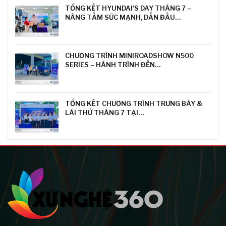
TỔNG KẾT HYUNDAI’S DAY THÁNG 7 –
NÂNG TẦM SỨC MẠNH, DẪN ĐẦU…
CHƯƠNG TRÌNH MINIROADSHOW N500
SERIES – HÀNH TRÌNH ĐẾN…
TỔNG KẾT CHƯƠNG TRÌNH TRƯNG BÀY &
LÁI THỬ THÁNG 7 TẠI…