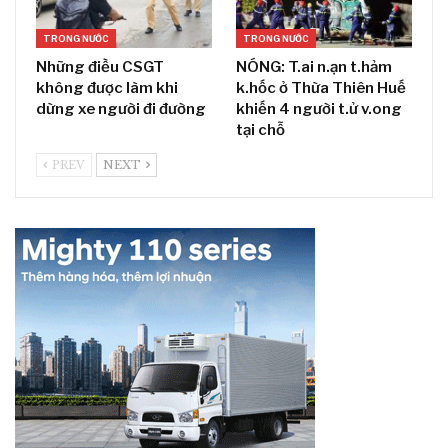
TRONG NƯỚC
TRONG NƯỚC
Những điều CSGT
NÓNG: T.ai n.ạn t.hảm
không được làm khi
k.hốc ở Thừa Thiên Huế
dừng xe người đi đường
khiến 4 người t.ử v.ong
tại chỗ
PREV
NEXT