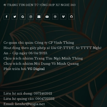
® TRANG TIN ĐIỆN TỬ ТỔNG HỢP XỨ NGHỆ 360
Cơ quan chủ quản: Công ty CP Vinh Thắng
Hoạt động theo giấy phép số 154/GP-TTĐT, Sở TTTT Nghệ
An – Cấp ngày 06/04/2023.
Chịu trách nhiệm Trang Tin: Ngô Minh Thắng
Chịu trách nhiệm Nội Dung: Võ Minh Quang
Phát triển bởi:
VG Digital
Liên hệ nội dung: 0972463912
Liên hệ quảng cáo: 0904732333
Email: lienhe@vogia.net