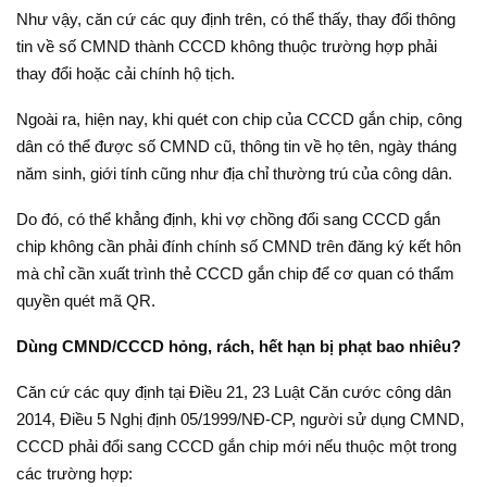
Như vậy, căn cứ các quy định trên, có thể thấy, thay đổi thông
tin về số CMND thành CCCD không thuộc trường hợp phải
thay đổi hoặc cải chính hộ tịch.
Ngoài ra, hiện nay, khi quét con chip của CCCD gắn chip, công
dân có thể được số CMND cũ, thông tin về họ tên, ngày tháng
năm sinh, giới tính cũng như địa chỉ thường trú của công dân.
Do đó, có thể khẳng định, khi vợ chồng đổi sang CCCD gắn
chip không cần phải đính chính số CMND trên đăng ký kết hôn
mà chỉ cần xuất trình thẻ CCCD gắn chip để cơ quan có thẩm
quyền quét mã QR.
Dùng CMND/CCCD hỏng, rách, hết hạn bị phạt bao nhiêu?
Căn cứ các quy định tại Điều 21, 23 Luật Căn cước công dân
2014, Điều 5 Nghị định 05/1999/NĐ-CP, người sử dụng CMND,
CCCD phải đổi sang CCCD gắn chip mới nếu thuộc một trong
các trường hợp: