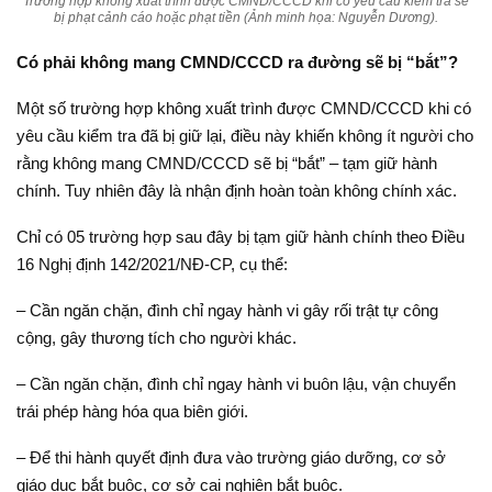
Trường hợp không xuất trình được CMND/CCCD khi có yêu cầu kiểm tra sẽ
bị phạt cảnh cáo hoặc phạt tiền (Ảnh minh họa: Nguyễn Dương).
Có phải không mang CMND/CCCD ra đường sẽ bị “bắt”?
Một số trường hợp không xuất trình được CMND/CCCD khi có
yêu cầu kiểm tra đã bị giữ lại, điều này khiến không ít người cho
rằng không mang CMND/CCCD sẽ bị “bắt” – tạm giữ hành
chính. Tuy nhiên đây là nhận định hoàn toàn không chính xác.
Chỉ có 05 trường hợp sau đây bị tạm giữ hành chính theo Điều
16 Nghị định 142/2021/NĐ-CP, cụ thể:
– Cần ngăn chặn, đình chỉ ngay hành vi gây rối trật tự công
cộng, gây thương tích cho người khác.
– Cần ngăn chặn, đình chỉ ngay hành vi buôn lậu, vận chuyển
trái phép hàng hóa qua biên giới.
– Để thi hành quyết định đưa vào trường giáo dưỡng, cơ sở
giáo dục bắt buộc, cơ sở cai nghiện bắt buộc.