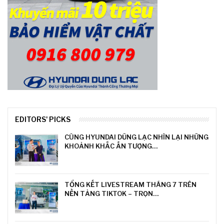
EDITORS' PICKS
CÙNG HYUNDAI DŨNG LẠC NHÌN LẠI NHỮNG
KHOẢNH KHẮC ẤN TƯỢNG…
TỔNG KẾT LIVESTREAM THÁNG 7 TRÊN
NỀN TẢNG TIKTOK – TRỌN…