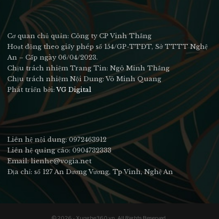
Cơ quan chủ quản: Công ty CP Vinh Thắng
Hoạt động theo giấy phép số 154/GP-TTĐT, Sở TTTT Nghệ
An – Cấp ngày 06/04/2023.
Chịu trách nhiệm Trang Tin: Ngô Minh Thắng
Chịu trách nhiệm Nội Dung: Võ Minh Quang
Phát triển bởi:
VG Digital
Liên hệ nội dung: 0972463912
Liên hệ quảng cáo: 0904732333
Email: lienhe@vogia.net
Địa chỉ: số 127 An Dương Vương, Tp Vinh, Nghệ An
© 2026 - Xunghe360.vn. All Rights Reserved.