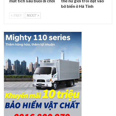
mất tích sau buổi đi chơi
thể nữ giới trôi dạt vào
bờ biển ở Hà Tĩnh
PREV
NEXT