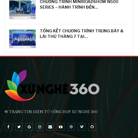
CHƯƠNG TRÌNH MINIROADSHOW N500
SERIES – HÀNH TRÌNH ĐẾN…
TỔNG KẾT CHƯƠNG TRÌNH TRƯNG BÀY &
LÁI THỬ THÁNG 7 TẠI…
® TRANG TIN ĐIỆN TỬ ТỔNG HỢP XỨ NGHỆ 360