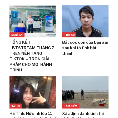
NGHỆ AN
THỜI SỰ
TỔNG KẾT
Bắt cóc con của bạn gái
LIVESTREAM THÁNG 7
sau khi tỏ tình bất
TRÊN NỀN TẢNG
thành
TIKTOK – TRỌN GIẢI
PHÁP CHO MỌI HÀNH
TRÌNH
XÃ HỘI
TÂM ĐIỂM
Hà Tĩnh: Nữ sinh lớp 11
Xác định danh tính thi