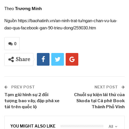
Theo
Trương Minh
Nguồn https://baohatinh.vn/an-ninh-trat-tu/ngan-chan-vu-lua-
dao-qua-facebook-gan-90-trieu-dong/259030.htm
0
Share
PREV POST
NEXT POST
Tạm giữ hình sự 2 đối
Chuỗi sự kiện lái thử của
tượng bao vây, đập phá xe
Skoda tại Cà phê Book
tải trên quốc lộ
Thành Phố Vinh
YOU MIGHT ALSO LIKE
All