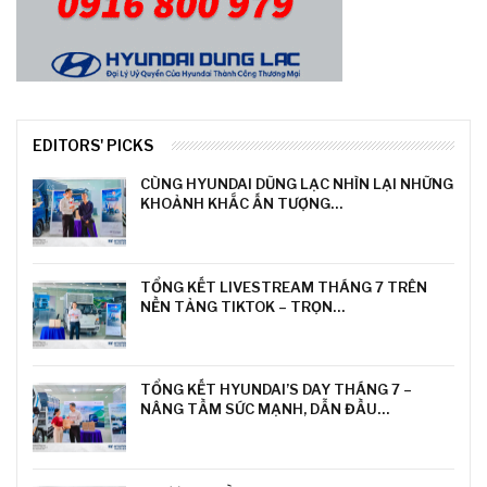
EDITORS' PICKS
CÙNG HYUNDAI DŨNG LẠC NHÌN LẠI NHỮNG
KHOẢNH KHẮC ẤN TƯỢNG…
TỔNG KẾT LIVESTREAM THÁNG 7 TRÊN
NỀN TẢNG TIKTOK – TRỌN…
TỔNG KẾT HYUNDAI’S DAY THÁNG 7 –
NÂNG TẦM SỨC MẠNH, DẪN ĐẦU…