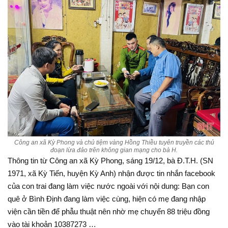
Công an xã Kỳ Phong và chủ tiệm vàng Hồng Thiều tuyên truyền các thủ
đoạn lừa đảo trên không gian mạng cho bà H.
Thông tin từ Công an xã Kỳ Phong, sáng 19/12, bà Đ.T.H. (SN
1971, xã Kỳ Tiến, huyện Kỳ Anh) nhận được tin nhắn facebook
của con trai đang làm việc nước ngoài với nội dung: Bạn con
quê ở Bình Định đang làm việc cùng, hiện có mẹ đang nhập
viện cần tiền để phẫu thuật nên nhờ mẹ chuyển 88 triệu đồng
vào tài khoản 10387273 …