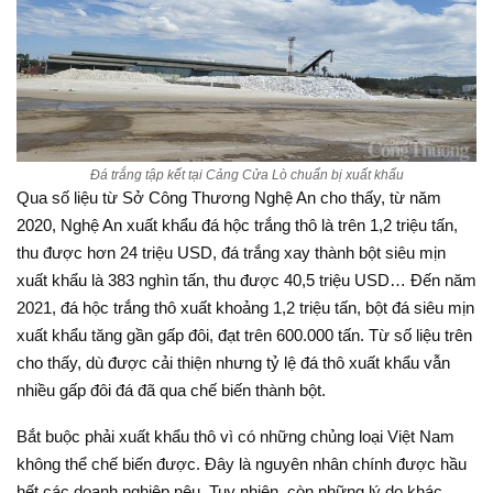
Đá trắng tập kết tại Cảng Cửa Lò chuẩn bị xuất khẩu
Qua số liệu từ Sở Công Thương Nghệ An cho thấy, từ năm
2020, Nghệ An xuất khẩu đá hộc trắng thô là trên 1,2 triệu tấn,
thu được hơn 24 triệu USD, đá trắng xay thành bột siêu mịn
xuất khẩu là 383 nghìn tấn, thu được 40,5 triệu USD… Đến năm
2021, đá hộc trắng thô xuất khoảng 1,2 triệu tấn, bột đá siêu mịn
xuất khẩu tăng gần gấp đôi, đạt trên 600.000 tấn. Từ số liệu trên
cho thấy, dù được cải thiện nhưng tỷ lệ đá thô xuất khẩu vẫn
nhiều gấp đôi đá đã qua chế biến thành bột.
Bắt buộc phải xuất khẩu thô vì có những chủng loại Việt Nam
không thể chế biến được. Đây là nguyên nhân chính được hầu
hết các doanh nghiệp nêu. Tuy nhiên, còn những lý do khác