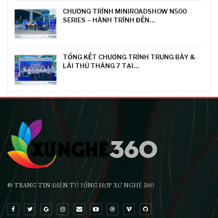
CHƯƠNG TRÌNH MINIROADSHOW N500
SERIES – HÀNH TRÌNH ĐẾN…
TỔNG KẾT CHƯƠNG TRÌNH TRƯNG BÀY &
LÁI THỬ THÁNG 7 TẠI…
® TRANG TIN ĐIỆN TỬ ТỔNG HỢP XỨ NGHỆ 360