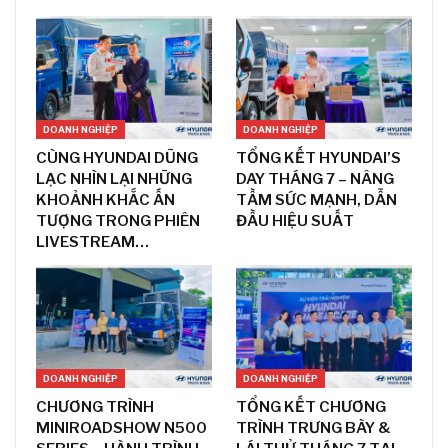
DOANH NGHIỆP
DOANH NGHIỆP
CÙNG HYUNDAI DŨNG
TỔNG KẾT HYUNDAI’S
LẠC NHÌN LẠI NHỮNG
DAY THÁNG 7 – NÂNG
KHOẢNH KHẮC ẤN
TẦM SỨC MẠNH, DẪN
TƯỢNG TRONG PHIÊN
ĐẦU HIỆU SUẤT
LIVESTREAM…
DOANH NGHIỆP
DOANH NGHIỆP
CHƯƠNG TRÌNH
TỔNG KẾT CHƯƠNG
MINIROADSHOW N500
TRÌNH TRƯNG BÀY &