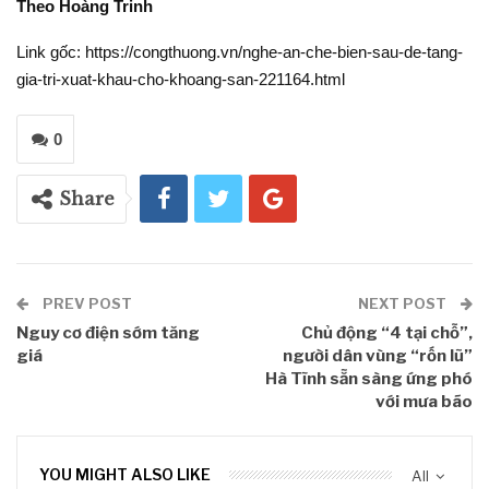
Theo Hoàng Trinh
Link gốc: https://congthuong.vn/nghe-an-che-bien-sau-de-tang-
gia-tri-xuat-khau-cho-khoang-san-221164.html
0
Share
PREV POST
NEXT POST
Nguy cơ điện sớm tăng
Chủ động “4 tại chỗ”,
giá
người dân vùng “rốn lũ”
Hà Tĩnh sẵn sàng ứng phó
với mưa bão
YOU MIGHT ALSO LIKE
All