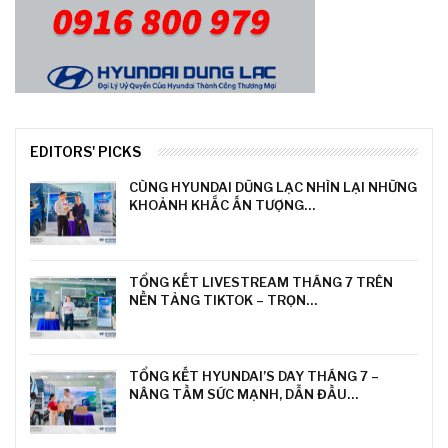
EDITORS' PICKS
CÙNG HYUNDAI DŨNG LẠC NHÌN LẠI NHỮNG
KHOẢNH KHẮC ẤN TƯỢNG…
TỔNG KẾT LIVESTREAM THÁNG 7 TRÊN
NỀN TẢNG TIKTOK – TRỌN…
TỔNG KẾT HYUNDAI’S DAY THÁNG 7 –
NÂNG TẦM SỨC MẠNH, DẪN ĐẦU…