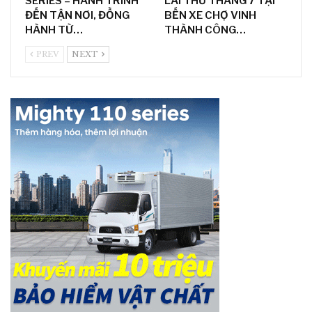
SERIES – HÀNH TRÌNH
LÁI THỬ THÁNG 7 TẠI
ĐẾN TẬN NƠI, ĐỒNG
BẾN XE CHỢ VINH
HÀNH TỪ…
THÀNH CÔNG…
PREV
NEXT