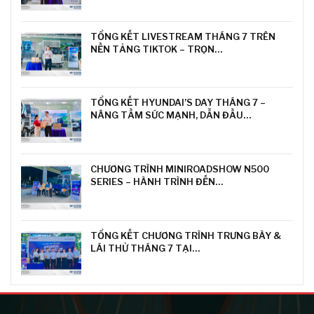
TỔNG KẾT LIVESTREAM THÁNG 7 TRÊN
NỀN TẢNG TIKTOK – TRỌN…
TỔNG KẾT HYUNDAI’S DAY THÁNG 7 –
NÂNG TẦM SỨC MẠNH, DẪN ĐẦU…
CHƯƠNG TRÌNH MINIROADSHOW N500
SERIES – HÀNH TRÌNH ĐẾN…
TỔNG KẾT CHƯƠNG TRÌNH TRƯNG BÀY &
LÁI THỬ THÁNG 7 TẠI…