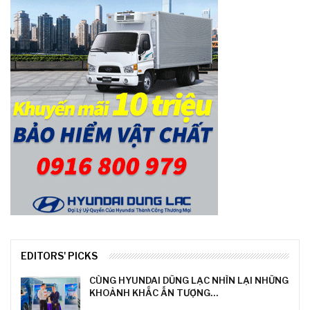
EDITORS' PICKS
CÙNG HYUNDAI DŨNG LẠC NHÌN LẠI NHỮNG
KHOẢNH KHẮC ẤN TƯỢNG…