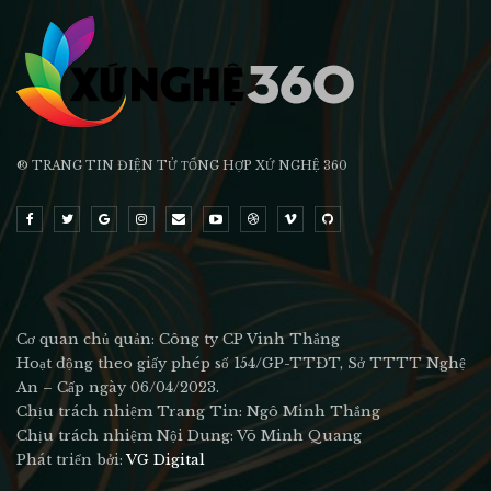
® TRANG TIN ĐIỆN TỬ ТỔNG HỢP XỨ NGHỆ 360
Cơ quan chủ quản: Công ty CP Vinh Thắng
Hoạt động theo giấy phép số 154/GP-TTĐT, Sở TTTT Nghệ
An – Cấp ngày 06/04/2023.
Chịu trách nhiệm Trang Tin: Ngô Minh Thắng
Chịu trách nhiệm Nội Dung: Võ Minh Quang
Phát triển bởi:
VG Digital