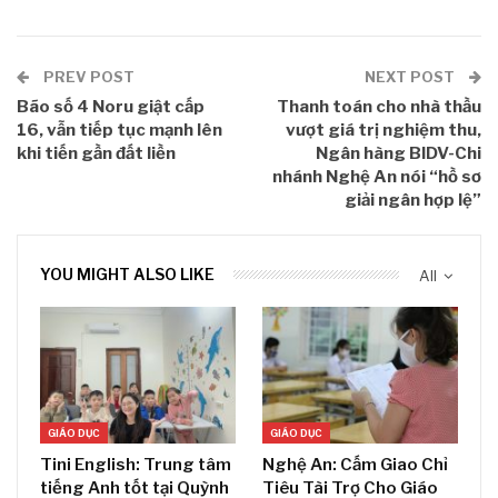
PREV POST
NEXT POST
Bão số 4 Noru giật cấp
Thanh toán cho nhà thầu
16, vẫn tiếp tục mạnh lên
vượt giá trị nghiệm thu,
khi tiến gần đất liền
Ngân hàng BIDV-Chi
nhánh Nghệ An nói “hồ sơ
giải ngân hợp lệ”
YOU MIGHT ALSO LIKE
All
GIÁO DỤC
GIÁO DỤC
Tini English: Trung tâm
Nghệ An: Cấm Giao Chỉ
tiếng Anh tốt tại Quỳnh
Tiêu Tài Trợ Cho Giáo