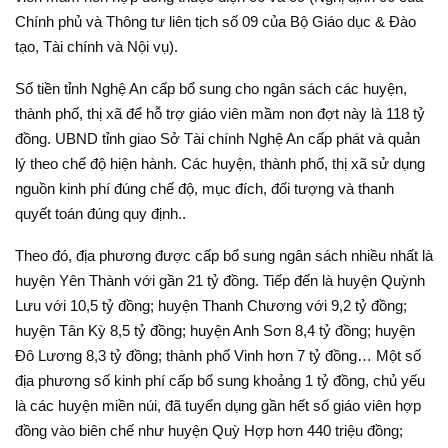
Chính phủ và Thông tư liên tịch số 09 của Bộ Giáo dục & Đào
tạo, Tài chính và Nội vụ).
Số tiền tỉnh Nghệ An cấp bổ sung cho ngân sách các huyện,
thành phố, thị xã để hỗ trợ giáo viên mầm non đợt này là 118 tỷ
đồng. UBND tỉnh giao Sở Tài chính Nghệ An cấp phát và quản
lý theo chế độ hiện hành. Các huyện, thành phố, thị xã sử dụng
nguồn kinh phí đúng chế độ, mục đích, đối tượng và thanh
quyết toán đúng quy định..
Theo đó, địa phương được cấp bổ sung ngân sách nhiều nhất là
huyện Yên Thành với gần 21 tỷ đồng. Tiếp đến là huyện Quỳnh
Lưu với 10,5 tỷ đồng; huyện Thanh Chương với 9,2 tỷ đồng;
huyện Tân Kỳ 8,5 tỷ đồng; huyện Anh Sơn 8,4 tỷ đồng; huyện
Đô Lương 8,3 tỷ đồng; thành phố Vinh hơn 7 tỷ đồng… Một số
địa phương số kinh phí cấp bổ sung khoảng 1 tỷ đồng, chủ yếu
là các huyện miền núi, đã tuyển dụng gần hết số giáo viên hợp
đồng vào biên chế như huyện Quỳ Hợp hơn 440 triệu đồng;