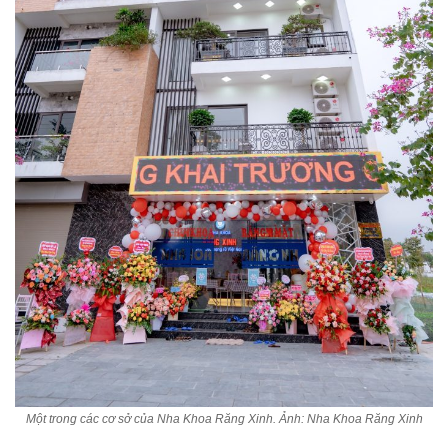
Một trong các cơ sở của Nha Khoa Răng Xinh. Ảnh: Nha Khoa Răng Xinh