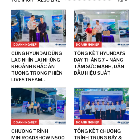
All
DOANH NGHIỆP
DOANH NGHIỆP
CÙNG HYUNDAI DŨNG
TỔNG KẾT HYUNDAI’S
LẠC NHÌN LẠI NHỮNG
DAY THÁNG 7 – NÂNG
KHOẢNH KHẮC ẤN
TẦM SỨC MẠNH, DẪN
TƯỢNG TRONG PHIÊN
ĐẦU HIỆU SUẤT
LIVESTREAM…
DOANH NGHIỆP
DOANH NGHIỆP
CHƯƠNG TRÌNH
TỔNG KẾT CHƯƠNG
MINIROADSHOW N500
TRÌNH TRƯNG BÀY &