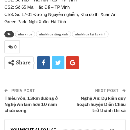
CS2: Số 65 Mai Hắc Đế – TP Vinh
CS3: Số 17-01 Đường Nguyễn nghiễm, Khu đô thị Xuân An
Green Park, Nghi Xuân, Hà Tĩnh
nha khoa
nha khoa răng xinh
nha khoa tại tp vinh
0
Share
PREV POST
NEXT POST
Thiếu vốn, 13km đường ở
Nghệ An: Dự kiến quy
Nghệ An làm hơn 10 năm
hoạch huyện Diễn Châu
chưa xong
trở thành thị xã
YOU MIGHT ALSO LIKE