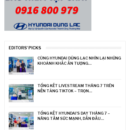
EDITORS' PICKS
CÙNG HYUNDAI DŨNG LẠC NHÌN LẠI NHỮNG
KHOẢNH KHẮC ẤN TƯỢNG…
TỔNG KẾT LIVESTREAM THÁNG 7 TRÊN
NỀN TẢNG TIKTOK – TRỌN…
TỔNG KẾT HYUNDAI’S DAY THÁNG 7 –
NÂNG TẦM SỨC MẠNH, DẪN ĐẦU…