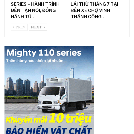
SERIES – HÀNH TRÌNH
LÁI THỬ THÁNG 7 TẠI
ĐẾN TẬN NƠI, ĐỒNG
BẾN XE CHỢ VINH
HÀNH TỪ…
THÀNH CÔNG…
PREV
NEXT