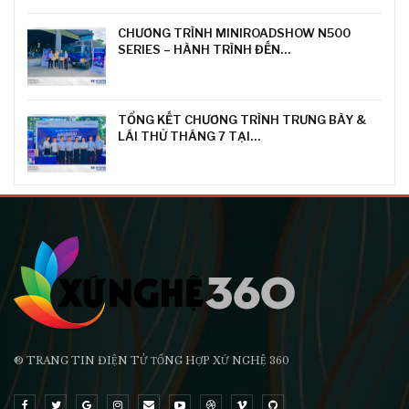
CHƯƠNG TRÌNH MINIROADSHOW N500
SERIES – HÀNH TRÌNH ĐẾN…
TỔNG KẾT CHƯƠNG TRÌNH TRƯNG BÀY &
LÁI THỬ THÁNG 7 TẠI…
® TRANG TIN ĐIỆN TỬ ТỔNG HỢP XỨ NGHỆ 360