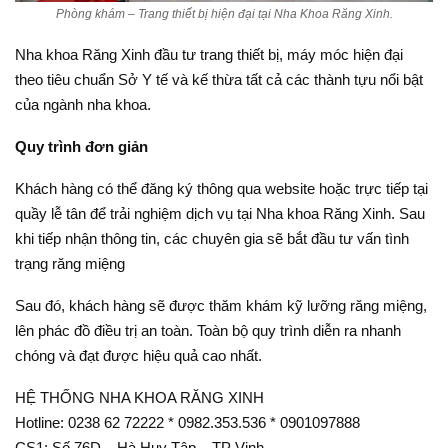
Phòng khám – Trang thiết bị hiện đại tại Nha Khoa Răng Xinh.
Nha khoa Răng Xinh đầu tư trang thiết bị, máy móc hiện đại
theo tiêu chuẩn Sở Y tế và kế thừa tất cả các thành tựu nổi bật
của ngành nha khoa.
Quy trình đơn giản
Khách hàng có thể đăng ký thông qua website hoặc trực tiếp tại
quầy lễ tân để trải nghiệm dịch vụ tại Nha khoa Răng Xinh. Sau
khi tiếp nhận thông tin, các chuyên gia sẽ bắt đầu tư vấn tình
trạng răng miệng
Sau đó, khách hàng sẽ được thăm khám kỹ lưỡng răng miệng,
lên phác đồ điều trị an toàn. Toàn bộ quy trình diễn ra nhanh
chóng và đạt được hiệu quả cao nhất.
HỆ THỐNG NHA KHOA RĂNG XINH
Hotline: 0238 62 72222 * 0982.353.536 * 0901097888
CS1: Số 76D – Hà Huy Tập – TP Vinh